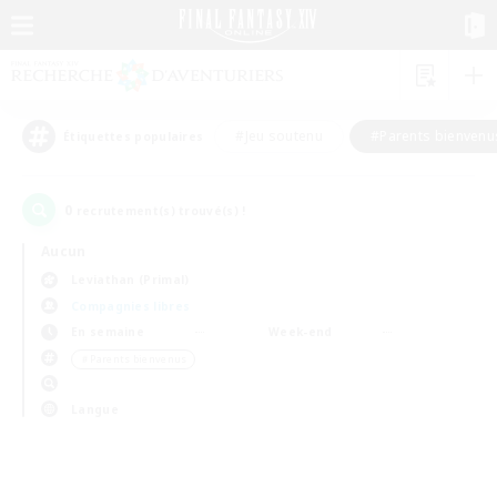
#Jeu soutenu
#Parents bienvenu
Étiquettes populaires
0
recrutement(s) trouvé(s) !
Aucun
Leviathan (Primal)
Compagnies libres
En semaine
Week-end
＃Parents bienvenus
Langue