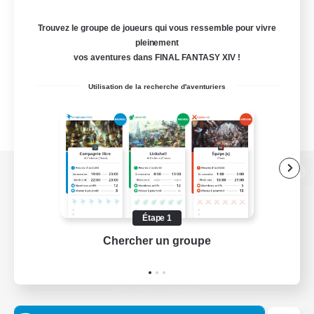
Trouvez le groupe de joueurs qui vous ressemble pour vivre
pleinement
vos aventures dans FINAL FANTASY XIV !
Utilisation de la recherche d'aventuriers
Version de bureau
Étape 1
Chercher un groupe
Prend
Télécharger le jeu
Informations officielles