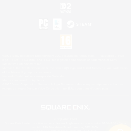
©2026 Sony Interactive Entertainment LLC."PlayStation Family Mark", "PlayStation", "PS5
logo", "PS5", "PS4 logo" and "PS4" are registered trademarks or trademarks of Sony
Interactive Entertainment Inc.
Microsoft, the XBOX Sphere mark, the Series X|S logo and XBOX Series X|S are trademarks
of the Microsoft group of companies.
Nintendo Switch est une marque de Nintendo.
Mac is a trademark of Apple Inc.
©2026 Valve Corporation. Steam et le logo Steam sont des marques déposées et/ou des
marques enregistrées par Valve Corporation aux É.U. et/ou dans d'autres pays.
© SQUARE ENIX
Square Enix Limited, société immatriculée en Angleterre sous le numéro 01804186 - Siège
social : 240 Blackfriars Road, London, SE1 8NW.