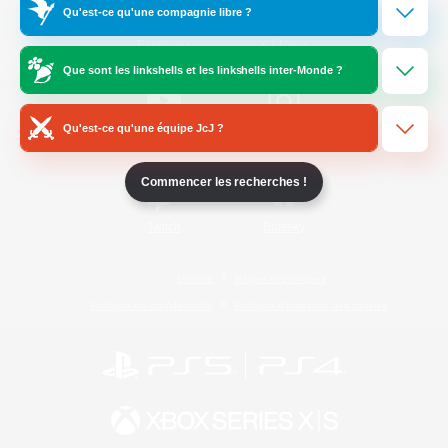
Qu'est-ce qu'une compagnie libre ?
/
Facebook
X
News
Que sont les linkshells et les linkshells inter-Monde ?
Qu'est-ce qu'une équipe JcJ ?
YouTube
Instagram
Commencer les recherches !
Twitch
Bluesky
Licence
Règles et politiques
Politique de confidentialité
Politique d'utilisation des cookies