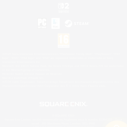
©2026 Sony Interactive Entertainment LLC."PlayStation Family Mark", "PlayStation", "PS5
logo", "PS5", "PS4 logo" and "PS4" are registered trademarks or trademarks of Sony
Interactive Entertainment Inc.
Microsoft, the XBOX Sphere mark, the Series X|S logo and XBOX Series X|S are trademarks
of the Microsoft group of companies.
Nintendo Switch est une marque de Nintendo.
Mac is a trademark of Apple Inc.
©2026 Valve Corporation. Steam et le logo Steam sont des marques déposées et/ou des
marques enregistrées par Valve Corporation aux É.U. et/ou dans d'autres pays.
© SQUARE ENIX
Square Enix Limited, société immatriculée en Angleterre sous le numéro 01804186 - Siège
social : 240 Blackfriars Road, London, SE1 8NW.