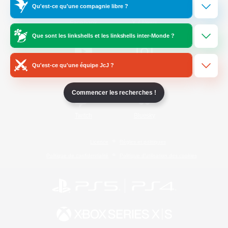
Qu'est-ce qu'une compagnie libre ?
/
Facebook
X
News
Que sont les linkshells et les linkshells inter-Monde ?
Qu'est-ce qu'une équipe JcJ ?
YouTube
Instagram
Commencer les recherches !
Twitch
Bluesky
Licence
Règles et politiques
Politique de confidentialité
Politique d'utilisation des cookies