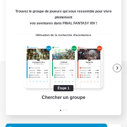
Trouvez le groupe de joueurs qui vous ressemble pour vivre
pleinement
vos aventures dans FINAL FANTASY XIV !
Utilisation de la recherche d'aventuriers
Version de bureau
Étape 1
Chercher un groupe
Prend
Télécharger le jeu
Informations officielles