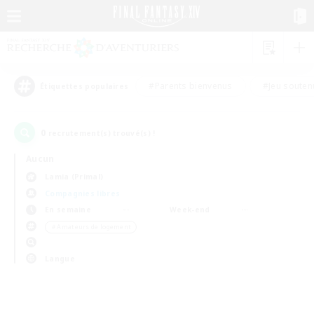
#Parents bienvenus
#Jeu souten
Étiquettes populaires
0
recrutement(s) trouvé(s) !
Aucun
Lamia (Primal)
Compagnies libres
En semaine
Week-end
＃Amateurs de logement
Langue