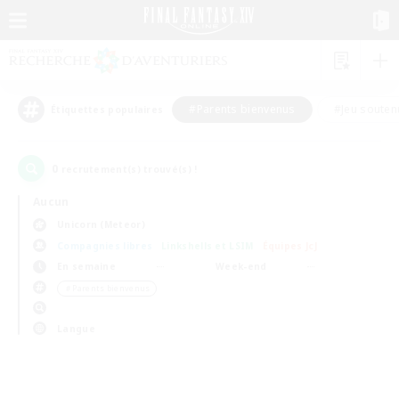
#Parents bienvenus
#Jeu souten
Étiquettes populaires
0
recrutement(s) trouvé(s) !
Aucun
Unicorn (Meteor)
Compagnies libres
Linkshells et LSIM
Équipes JcJ
En semaine
Week-end
＃Parents bienvenus
Langue