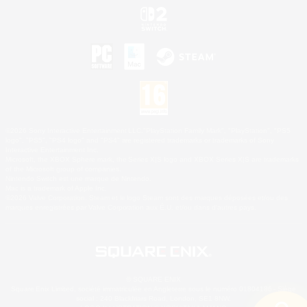
©2026 Sony Interactive Entertainment LLC."PlayStation Family Mark", "PlayStation", "PS5
logo", "PS5", "PS4 logo" and "PS4" are registered trademarks or trademarks of Sony
Interactive Entertainment Inc.
Microsoft, the XBOX Sphere mark, the Series X|S logo and XBOX Series X|S are trademarks
of the Microsoft group of companies.
Nintendo Switch est une marque de Nintendo.
Mac is a trademark of Apple Inc.
©2026 Valve Corporation. Steam et le logo Steam sont des marques déposées et/ou des
marques enregistrées par Valve Corporation aux É.U. et/ou dans d'autres pays.
© SQUARE ENIX
Square Enix Limited, société immatriculée en Angleterre sous le numéro 01804186 - Siège
social : 240 Blackfriars Road, London, SE1 8NW.