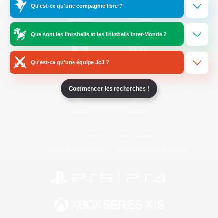
Qu'est-ce qu'une compagnie libre ?
/
Facebook
X
News
Que sont les linkshells et les linkshells inter-Monde ?
Qu'est-ce qu'une équipe JcJ ?
YouTube
Instagram
Commencer les recherches !
Twitch
Bluesky
Licence
Règles et politiques
Politique de confidentialité
Politique d'utilisation des cookies