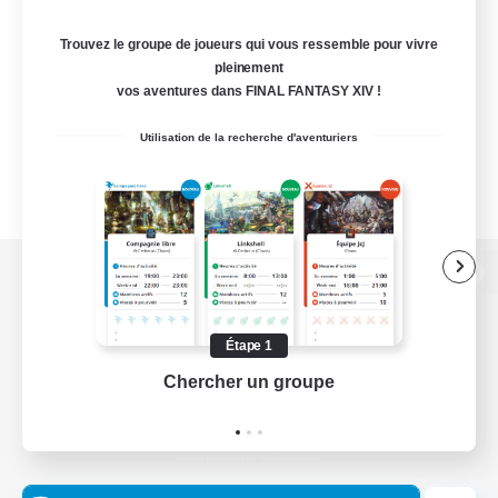
Trouvez le groupe de joueurs qui vous ressemble pour vivre
pleinement
vos aventures dans FINAL FANTASY XIV !
Utilisation de la recherche d'aventuriers
Version de bureau
Étape 1
Chercher un groupe
Prend
Télécharger le jeu
Informations officielles