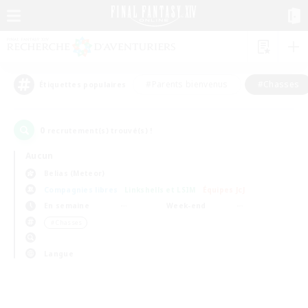
#Parents bienvenus
#Chasses
Étiquettes populaires
0
recrutement(s) trouvé(s) !
Aucun
Belias (Meteor)
Compagnies libres
Linkshells et LSIM
Équipes JcJ
En semaine
Week-end
＃Chasses
Langue