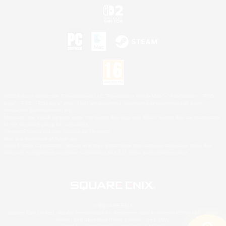
©2026 Sony Interactive Entertainment LLC."PlayStation Family Mark", "PlayStation", "PS5
logo", "PS5", "PS4 logo" and "PS4" are registered trademarks or trademarks of Sony
Interactive Entertainment Inc.
Microsoft, the XBOX Sphere mark, the Series X|S logo and XBOX Series X|S are trademarks
of the Microsoft group of companies.
Nintendo Switch est une marque de Nintendo.
Mac is a trademark of Apple Inc.
©2026 Valve Corporation. Steam et le logo Steam sont des marques déposées et/ou des
marques enregistrées par Valve Corporation aux É.U. et/ou dans d'autres pays.
© SQUARE ENIX
Square Enix Limited, société immatriculée en Angleterre sous le numéro 01804186 - Siège
social : 240 Blackfriars Road, London, SE1 8NW.