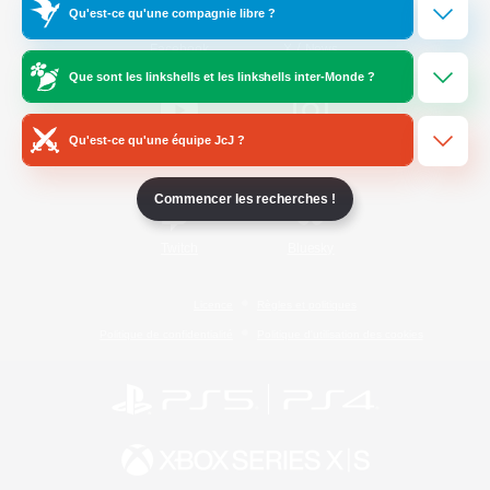
Qu'est-ce qu'une compagnie libre ?
/
Facebook
X
News
Que sont les linkshells et les linkshells inter-Monde ?
Qu'est-ce qu'une équipe JcJ ?
YouTube
Instagram
Commencer les recherches !
Twitch
Bluesky
Licence
Règles et politiques
Politique de confidentialité
Politique d'utilisation des cookies