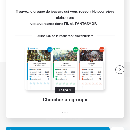
Trouvez le groupe de joueurs qui vous ressemble pour vivre
pleinement
vos aventures dans FINAL FANTASY XIV !
Utilisation de la recherche d'aventuriers
Version de bureau
Étape 1
Chercher un groupe
Prend
Télécharger le jeu
Informations officielles