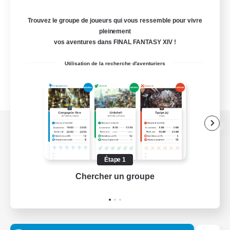
Trouvez le groupe de joueurs qui vous ressemble pour vivre
pleinement
vos aventures dans FINAL FANTASY XIV !
Utilisation de la recherche d'aventuriers
Version de bureau
Étape 1
Chercher un groupe
Prend
Télécharger le jeu
Informations officielles