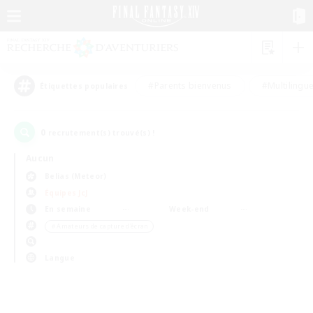
#Parents bienvenus
#Multilingu
Étiquettes populaires
0
recrutement(s) trouvé(s) !
Aucun
Belias (Meteor)
Équipes JcJ
En semaine
Week-end
＃Amateurs de capture d'écran
Langue