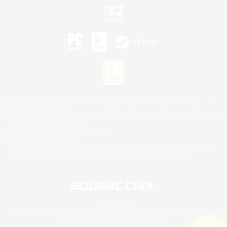
©2026 Sony Interactive Entertainment LLC."PlayStation Family Mark", "PlayStation", "PS5
logo", "PS5", "PS4 logo" and "PS4" are registered trademarks or trademarks of Sony
Interactive Entertainment Inc.
Microsoft, the XBOX Sphere mark, the Series X|S logo and XBOX Series X|S are trademarks
of the Microsoft group of companies.
Nintendo Switch est une marque de Nintendo.
Mac is a trademark of Apple Inc.
©2026 Valve Corporation. Steam et le logo Steam sont des marques déposées et/ou des
marques enregistrées par Valve Corporation aux É.U. et/ou dans d'autres pays.
© SQUARE ENIX
Square Enix Limited, société immatriculée en Angleterre sous le numéro 01804186 - Siège
social : 240 Blackfriars Road, London, SE1 8NW.