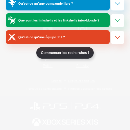
Qu'est-ce qu'une compagnie libre ?
/
Facebook
X
News
Que sont les linkshells et les linkshells inter-Monde ?
Qu'est-ce qu'une équipe JcJ ?
YouTube
Instagram
Commencer les recherches !
Twitch
Bluesky
Licence
Règles et politiques
Politique de confidentialité
Politique d'utilisation des cookies