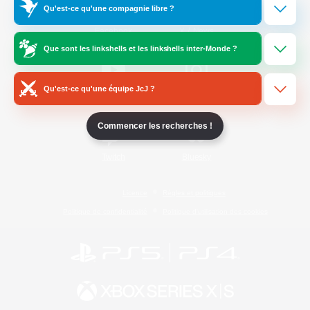
Qu'est-ce qu'une compagnie libre ?
/
Facebook
X
News
Que sont les linkshells et les linkshells inter-Monde ?
Qu'est-ce qu'une équipe JcJ ?
YouTube
Instagram
Commencer les recherches !
Twitch
Bluesky
Licence
Règles et politiques
Politique de confidentialité
Politique d'utilisation des cookies