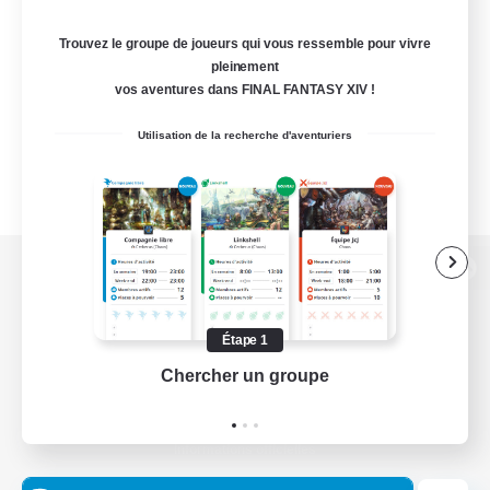
Trouvez le groupe de joueurs qui vous ressemble pour vivre
pleinement
vos aventures dans FINAL FANTASY XIV !
Utilisation de la recherche d'aventuriers
Version de bureau
Étape 1
Chercher un groupe
Prend
Télécharger le jeu
Informations officielles