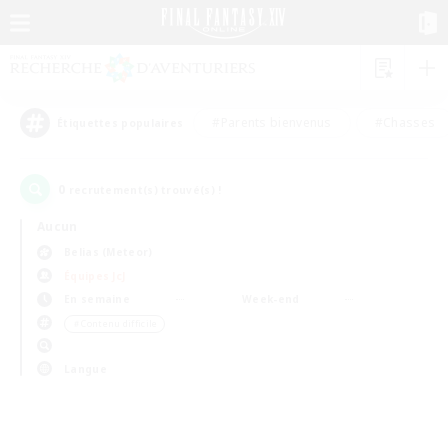
#Parents bienvenus
#Chasses
Étiquettes populaires
0
recrutement(s) trouvé(s) !
Aucun
Belias (Meteor)
Équipes JcJ
En semaine
Week-end
＃Contenu difficile
Langue