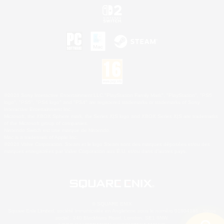
©2026 Sony Interactive Entertainment LLC."PlayStation Family Mark", "PlayStation", "PS5
logo", "PS5", "PS4 logo" and "PS4" are registered trademarks or trademarks of Sony
Interactive Entertainment Inc.
Microsoft, the XBOX Sphere mark, the Series X|S logo and XBOX Series X|S are trademarks
of the Microsoft group of companies.
Nintendo Switch est une marque de Nintendo.
Mac is a trademark of Apple Inc.
©2026 Valve Corporation. Steam et le logo Steam sont des marques déposées et/ou des
marques enregistrées par Valve Corporation aux É.U. et/ou dans d'autres pays.
© SQUARE ENIX
Square Enix Limited, société immatriculée en Angleterre sous le numéro 01804186 - Siège
social : 240 Blackfriars Road, London, SE1 8NW.