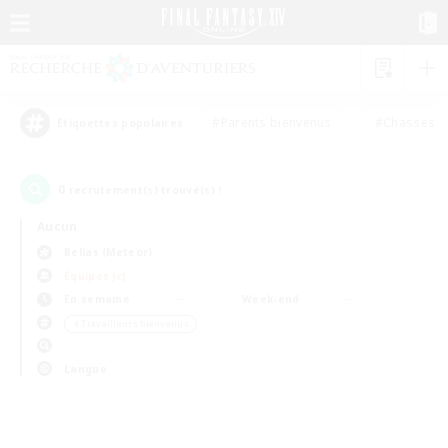
#Parents bienvenus
#Chasses
Étiquettes populaires
0
recrutement(s) trouvé(s) !
Aucun
Belias (Meteor)
Équipes JcJ
En semaine
Week-end
＃Travailleurs bienvenus
Langue