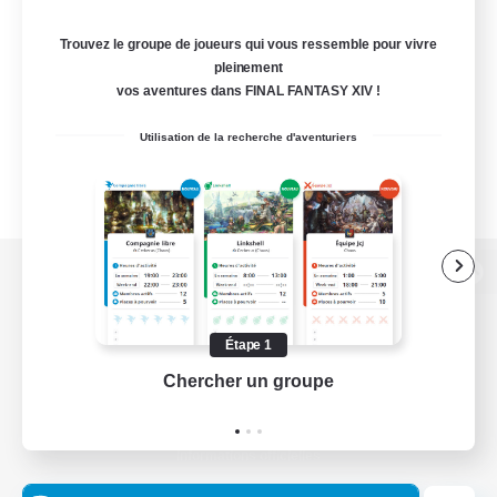
Trouvez le groupe de joueurs qui vous ressemble pour vivre
pleinement
vos aventures dans FINAL FANTASY XIV !
Utilisation de la recherche d'aventuriers
Version de bureau
Étape 1
Chercher un groupe
Prend
Télécharger le jeu
Informations officielles