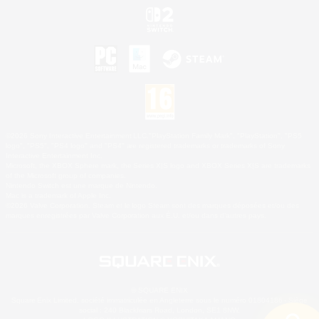
©2026 Sony Interactive Entertainment LLC."PlayStation Family Mark", "PlayStation", "PS5
logo", "PS5", "PS4 logo" and "PS4" are registered trademarks or trademarks of Sony
Interactive Entertainment Inc.
Microsoft, the XBOX Sphere mark, the Series X|S logo and XBOX Series X|S are trademarks
of the Microsoft group of companies.
Nintendo Switch est une marque de Nintendo.
Mac is a trademark of Apple Inc.
©2026 Valve Corporation. Steam et le logo Steam sont des marques déposées et/ou des
marques enregistrées par Valve Corporation aux É.U. et/ou dans d'autres pays.
© SQUARE ENIX
Square Enix Limited, société immatriculée en Angleterre sous le numéro 01804186 - Siège
social : 240 Blackfriars Road, London, SE1 8NW.