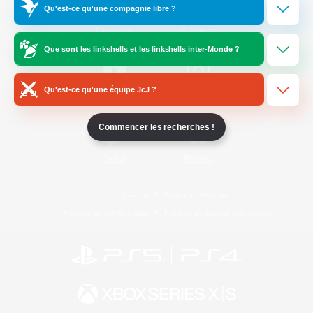
Qu'est-ce qu'une compagnie libre ?
/
Facebook
X
News
Que sont les linkshells et les linkshells inter-Monde ?
Qu'est-ce qu'une équipe JcJ ?
YouTube
Instagram
Commencer les recherches !
Twitch
Bluesky
Licence
Règles et politiques
Politique de confidentialité
Politique d'utilisation des cookies