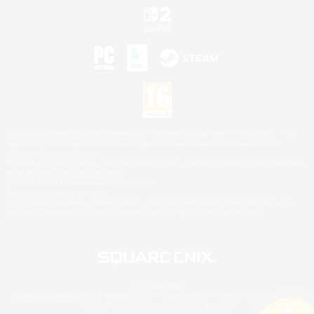
©2026 Sony Interactive Entertainment LLC."PlayStation Family Mark", "PlayStation", "PS5
logo", "PS5", "PS4 logo" and "PS4" are registered trademarks or trademarks of Sony
Interactive Entertainment Inc.
Microsoft, the XBOX Sphere mark, the Series X|S logo and XBOX Series X|S are trademarks
of the Microsoft group of companies.
Nintendo Switch est une marque de Nintendo.
Mac is a trademark of Apple Inc.
©2026 Valve Corporation. Steam et le logo Steam sont des marques déposées et/ou des
marques enregistrées par Valve Corporation aux É.U. et/ou dans d'autres pays.
© SQUARE ENIX
Square Enix Limited, société immatriculée en Angleterre sous le numéro 01804186 - Siège
social : 240 Blackfriars Road, London, SE1 8NW.