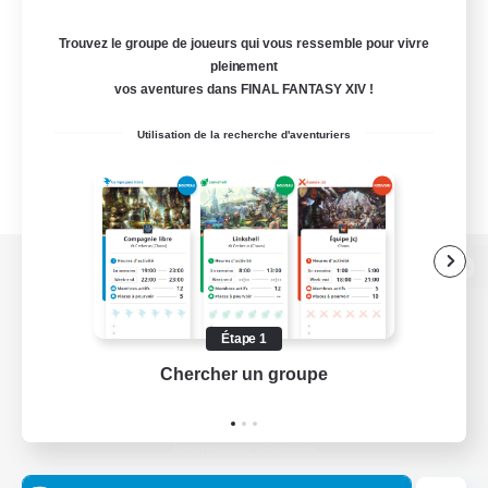
Trouvez le groupe de joueurs qui vous ressemble pour vivre
pleinement
vos aventures dans FINAL FANTASY XIV !
Utilisation de la recherche d'aventuriers
Version de bureau
Étape 1
Chercher un groupe
Prend
Télécharger le jeu
Informations officielles