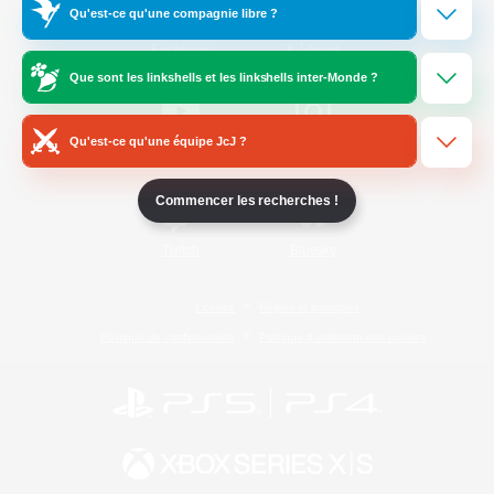
Qu'est-ce qu'une compagnie libre ?
/
Facebook
X
News
Que sont les linkshells et les linkshells inter-Monde ?
Qu'est-ce qu'une équipe JcJ ?
YouTube
Instagram
Commencer les recherches !
Twitch
Bluesky
Licence
Règles et politiques
Politique de confidentialité
Politique d'utilisation des cookies