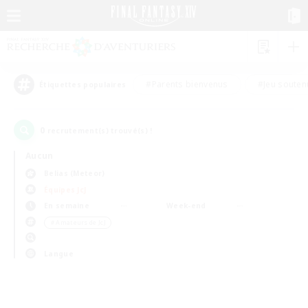
#Parents bienvenus
#Jeu souten
Étiquettes populaires
0
recrutement(s) trouvé(s) !
Aucun
Belias (Meteor)
Équipes JcJ
En semaine
Week-end
＃Amateurs de JcJ
Langue