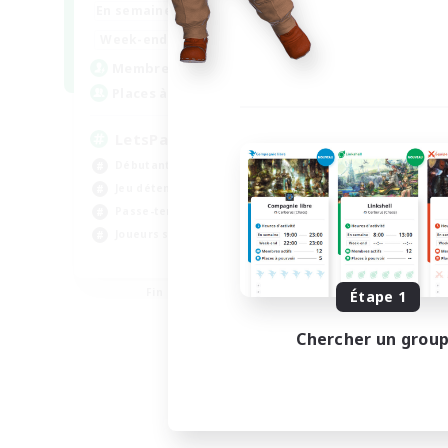
0:00
23:00
En semaine
0:00
23:00
Week-end
1
Membres actifs
999
Places à pourvoir
LetsPartyFFXIVDiscord
Débutants bienvenus
Jeu détendu
Passe-temps/Intérêts
Joueurs sociaux
EN
Fin du recrutement le 24/08/2026
Étape 1
Chercher un grou