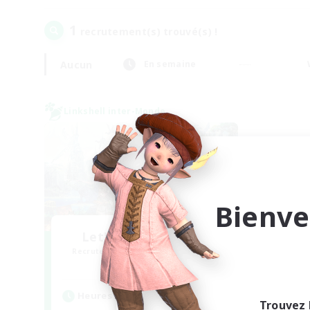
1
recrutement(s) trouvé(s) !
Aucun
En semaine
Linkshell inter-Monde
Bienve
Let's Party! Meteor
Recrutement de nouveaux membres
Meteor
Heures d'activité
Trouvez 