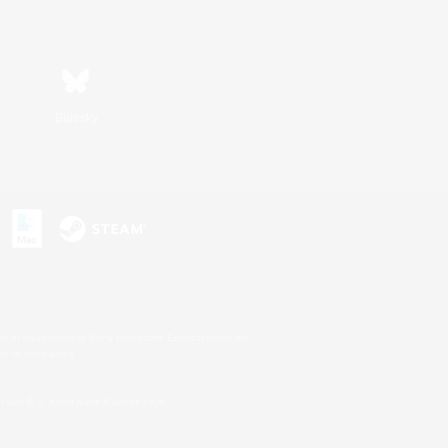
Bluesky
s
s or trademarks of Sony Interactive Entertainment Inc.
up of companies.
 aux É.U. et/ou dans d'autres pays.