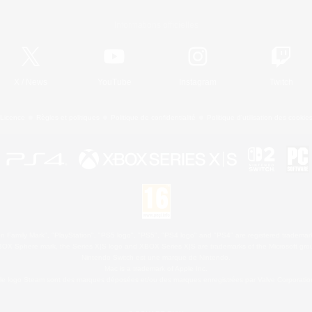
Informations officielles
X
/
News
YouTube
Instagram
Twitch
Licence
Règles et politiques
Politique de confidentialité
Politique d'utilisation des cookie
 Family Mark", "PlayStation", "PS5 logo", "PS5", "PS4 logo" and "PS4" are registered trademark
XBOX Sphere mark, the Series X|S logo and XBOX Series X|S are trademarks of the Microsoft gro
Nintendo Switch est une marque de Nintendo.
Mac is a trademark of Apple Inc.
le logo Steam sont des marques déposées et/ou des marques enregistrées par Valve Corporation