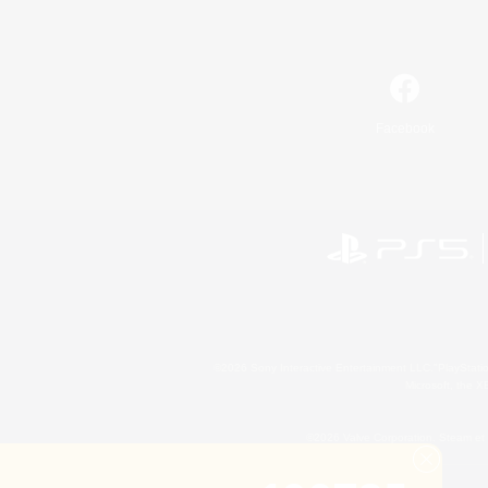
Facebook
©2026 Sony Interactive Entertainment LLC."PlayStation
Microsoft, the 
©2026 Valve Corporation. Steam et 