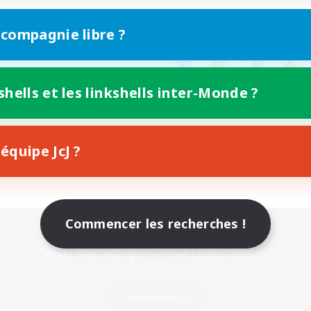
 compagnie libre ?
shells et les linkshells inter-Monde ?
équipe JcJ ?
Commencer les recherches !
Version mobile
Télécharger le jeu