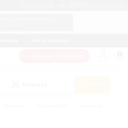
Français
Gérez le profil de votre personnage
Connexion
ssements
Aide et assistance
Nouveau recrutement
Liste de
Guide
suivi
Équipes JcJ
Rechercher
(0)
#Multilingue
#Contenu difficile
#Jeu détendu
#Amateurs de jeu de rôle
#Jeu soutenu
#Débutants bienvenus
#Travailleurs bienvenus