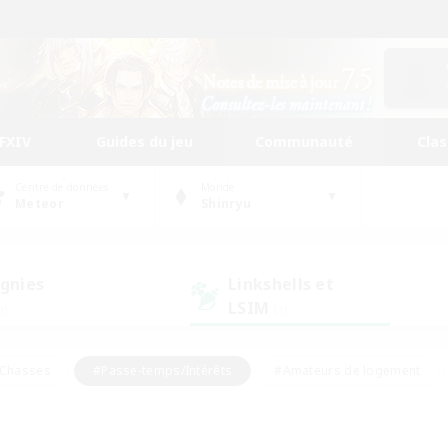
FFXIV
Guides du jeu
Communauté
Cla
Centre de données
Monde
Meteor
Shinryu
gnies
Linkshells et
LSIM
0)
(1)
Chasses
#Passe-temps/Intérêts
#Amateurs de logement
nus
#Amateurs de capture d'écran
#Événements joueurs
mateurs de mirage
#Carte aux trésors
#Joueurs sociaux