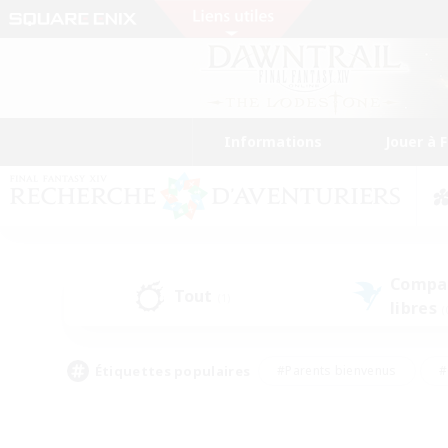
Informations
Jouer à 
Compa
Tout
(1)
libres
(
Étiquettes populaires
#Parents bienvenus
#
#Amateurs d'histoire
#Étudiants bienve
#Artisans/Récolteurs
#Amateurs de JcJ
#A