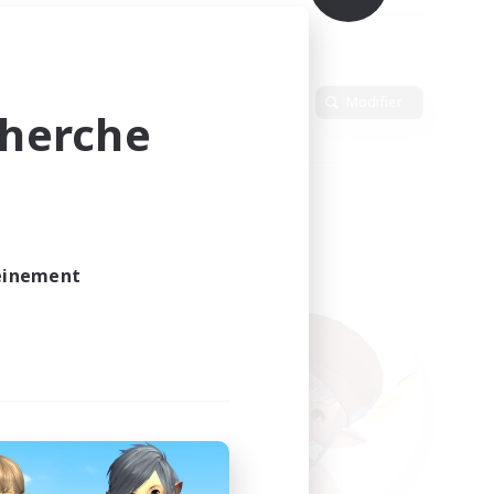
Langue
Modifier
cherche
leinement
vé.