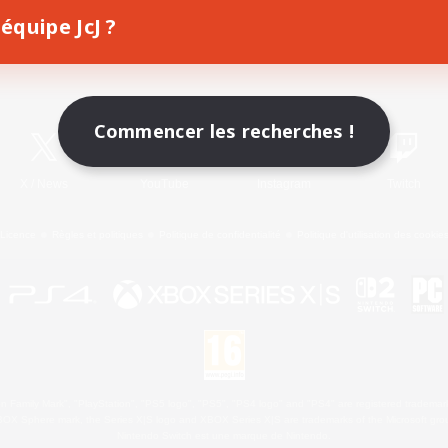
équipe JcJ ?
Télécharger le jeu
Informations officielles
Commencer les recherches !
X
/
News
YouTube
Instagram
Twitch
Licence
Règles et politiques
Politique de confidentialité
Politique d'utilisation des cookie
 Family Mark", "PlayStation", "PS5 logo", "PS5", "PS4 logo" and "PS4" are registered trademark
XBOX Sphere mark, the Series X|S logo and XBOX Series X|S are trademarks of the Microsoft gro
Nintendo Switch est une marque de Nintendo.