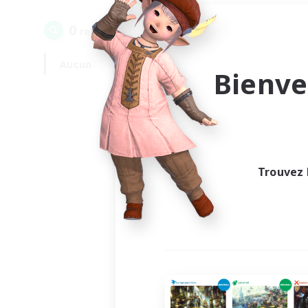
0
recrutement(s) trouvé(s) !
Aucun
En semaine
Bienve
Trouvez 
Au