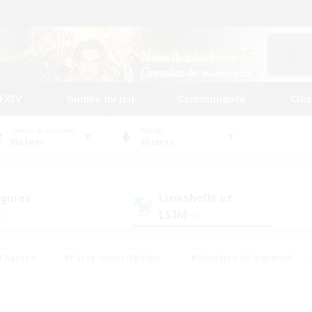
FFXIV
Guides du jeu
Communauté
Cla
Centre de données
Monde
Meteor
Shinryu
gnies
Linkshells et
LSIM
0)
(0)
Chasses
#Passe-temps/Intérêts
#Amateurs de logement
nus
#Amateurs de capture d'écran
#Événements joueurs
mateurs de mirage
#Carte aux trésors
#Joueurs sociaux