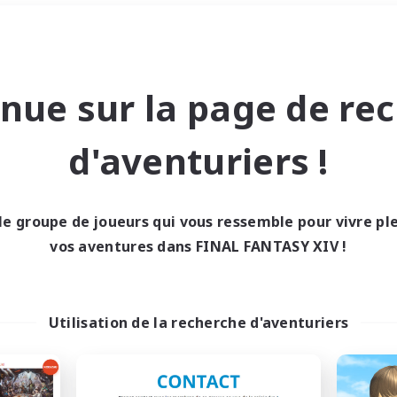
Week-end
＃Travailleurs bienvenus
nue sur la page de re
d'aventuriers !
le groupe de joueurs qui vous ressemble pour vivre p
0 résultat
vos aventures dans FINAL FANTASY XIV !
cun recrutement trou
Utilisation de la recherche d'aventuriers
Réessayez avec des critères différents.