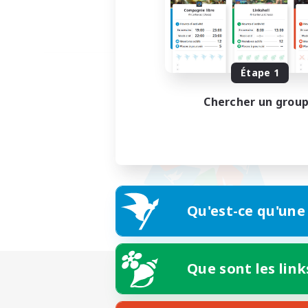
Étape 1
Chercher un grou
Qu'est-ce qu'une
Que sont les link