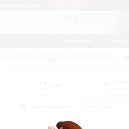
Informations
Jouer à 
Compa
Tout
(0)
libres
(
Étiquettes populaires
#Parents bienvenus
#
#Amateurs d'histoire
#Étudiants bienve
#Artisans/Récolteurs
#Amateurs de JcJ
#A