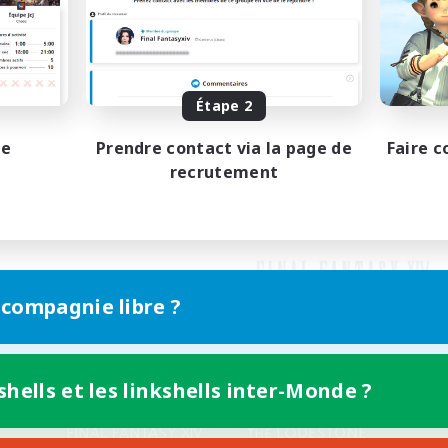
Étape 2
pe
Prendre contact via la page de
Faire c
recrutement
 compagnie libre ?
shells et les linkshells inter-Monde ?
Version mobile