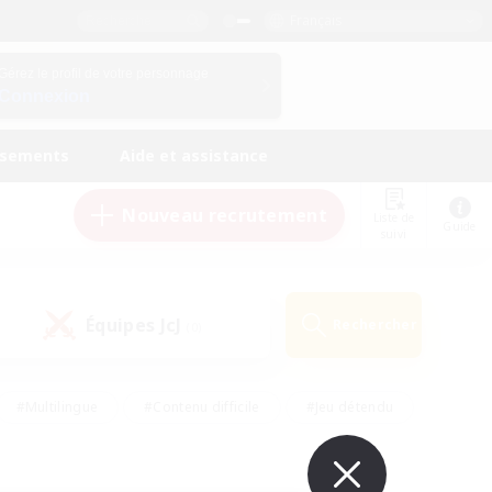
Français
Gérez le profil de votre personnage
Connexion
ssements
Aide et assistance
Nouveau recrutement
Liste de
Guide
suivi
Équipes JcJ
Rechercher
(0)
#Multilingue
#Contenu difficile
#Jeu détendu
#Amateurs de jeu de rôle
#Jeu soutenu
#Débutants bienvenus
#Travailleurs bienvenus