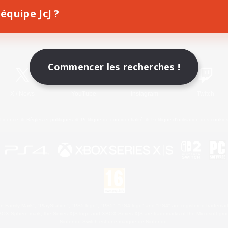
équipe JcJ ?
Télécharger le jeu
Informations officielles
Commencer les recherches !
X
/
News
YouTube
Instagram
Twitch
Licence
Règles et politiques
Politique de confidentialité
Politique d'utilisation des cookie
 Family Mark", "PlayStation", "PS5 logo", "PS5", "PS4 logo" and "PS4" are registered trademark
XBOX Sphere mark, the Series X|S logo and XBOX Series X|S are trademarks of the Microsoft gro
Nintendo Switch est une marque de Nintendo.