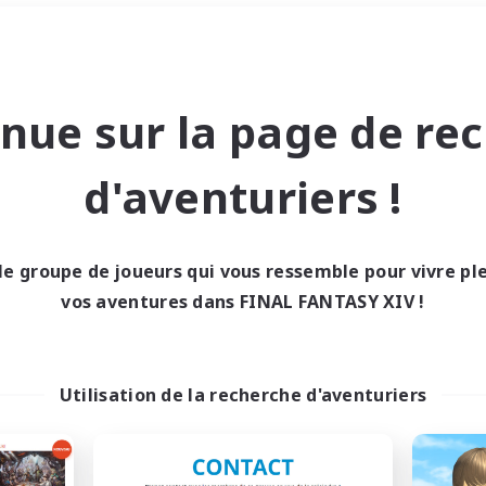
Week-end
＃Contenu difficile
nue sur la page de re
d'aventuriers !
le groupe de joueurs qui vous ressemble pour vivre p
0 résultat
vos aventures dans FINAL FANTASY XIV !
cun recrutement trou
Utilisation de la recherche d'aventuriers
Réessayez avec des critères différents.