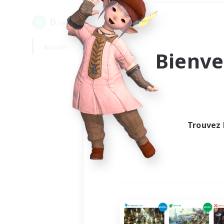
0
recrutement(s) trouvé(s) !
Aucun
En semaine
Bienve
Trouvez 
Au