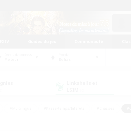
FFXIV
Guides du jeu
Communauté
Cla
Centre de données
Monde
Meteor
Belias
gnies
Linkshells et
LSIM
0)
(0)
#Multilingue
#Passe-temps/Intérêts
#Chasses
#C
rs de jeu de rôle
#Amateurs de logement
#Amateurs d'histo
#Débutants bienvenus
#Jeu soutenu
#Carte aux trésors