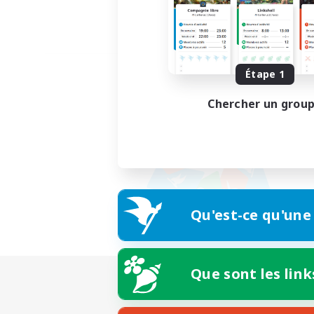
Étape 1
Chercher un grou
Qu'est-ce qu'une
Que sont les link