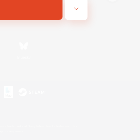
Bluesky
s
s or trademarks of Sony Interactive Entertainment Inc.
up of companies.