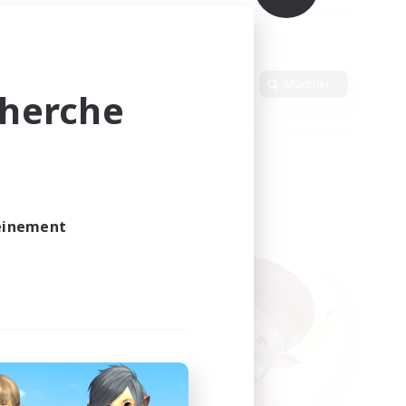
Langue
Modifier
cherche
leinement
vé.