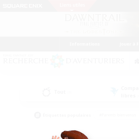
Informations
Jouer à 
Compa
Tout
(0)
libres
(
Étiquettes populaires
#Parents bienvenus
#Étudiants bienvenus
#Jeu détendu
#Amateu
#Amateurs de mirage
#Artisans/Récolteurs