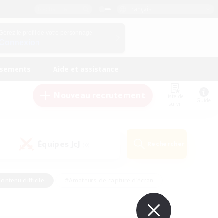
Français
Gérez le profil de votre personnage
Connexion
ssements
Aide et assistance
Nouveau recrutement
Liste de
Guide
suivi
Équipes JcJ
Rechercher
(0)
ontenu difficile
#Amateurs de capture d'écran
ire
#Événements joueurs
#Amateurs de JcJ
#Joueurs sociaux
#Travailleurs bienvenus