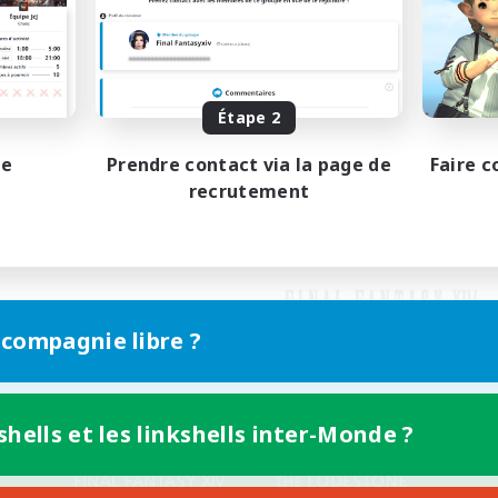
Étape 2
pe
Prendre contact via la page de
Faire c
recrutement
 compagnie libre ?
shells et les linkshells inter-Monde ?
Version mobile