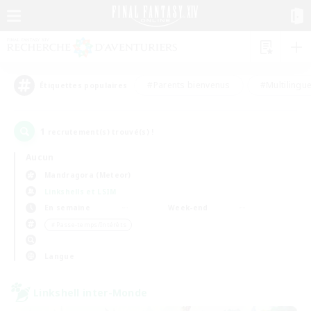
#Parents bienvenus
#Multilingu
Étiquettes populaires
1
recrutement(s) trouvé(s) !
Aucun
Mandragora (Meteor)
Linkshells et LSIM
En semaine
Week-end
＃Passe-temps/Intérêts
Langue
Linkshell inter-Monde