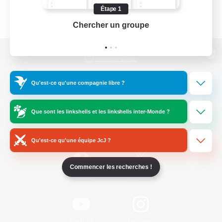
Étape 1
Chercher un groupe
Prend
Version de bureau
Qu'est-ce qu'une compagnie libre ?
Télécharger le jeu
Que sont les linkshells et les linkshells inter-Monde ?
Informations officielles
Qu'est-ce qu'une équipe JcJ ?
Commencer les recherches !
/
Facebook
X
News
YouTube
Instagram