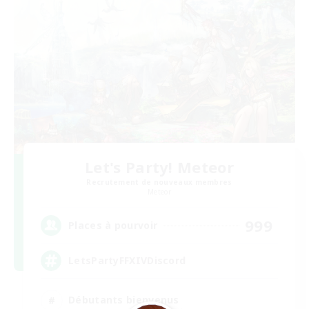
Let's Party! Meteor
Recrutement de nouveaux membres
Meteor
999
Places à pourvoir
LetsPartyFFXIVDiscord
Débutants bienvenus