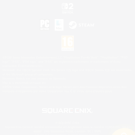
©2026 Sony Interactive Entertainment LLC."PlayStation Family Mark", "PlayStation", "PS5
logo", "PS5", "PS4 logo" and "PS4" are registered trademarks or trademarks of Sony
Interactive Entertainment Inc.
Microsoft, the XBOX Sphere mark, the Series X|S logo and XBOX Series X|S are trademarks
of the Microsoft group of companies.
Nintendo Switch est une marque de Nintendo.
Mac is a trademark of Apple Inc.
©2026 Valve Corporation. Steam et le logo Steam sont des marques déposées et/ou des
marques enregistrées par Valve Corporation aux É.U. et/ou dans d'autres pays.
© SQUARE ENIX
Square Enix Limited, société immatriculée en Angleterre sous le numéro 01804186 - Siège
social : 240 Blackfriars Road, London, SE1 8NW.