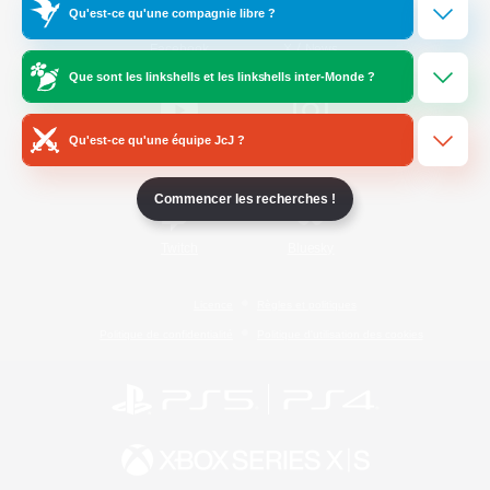
Qu'est-ce qu'une compagnie libre ?
/
Facebook
X
News
Que sont les linkshells et les linkshells inter-Monde ?
Qu'est-ce qu'une équipe JcJ ?
YouTube
Instagram
Commencer les recherches !
Twitch
Bluesky
Licence
Règles et politiques
Politique de confidentialité
Politique d'utilisation des cookies