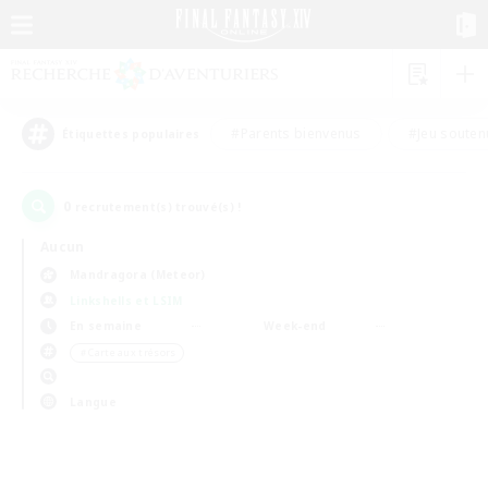
#Parents bienvenus
#Jeu souten
Étiquettes populaires
0
recrutement(s) trouvé(s) !
Aucun
Mandragora (Meteor)
Linkshells et LSIM
En semaine
Week-end
＃Carte aux trésors
Langue