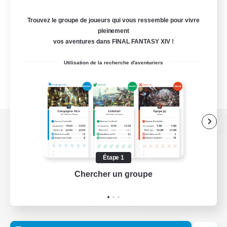
Trouvez le groupe de joueurs qui vous ressemble pour vivre
pleinement
vos aventures dans FINAL FANTASY XIV !
Utilisation de la recherche d'aventuriers
Version de bureau
Étape 1
Chercher un groupe
Prend
Télécharger le jeu
Informations officielles