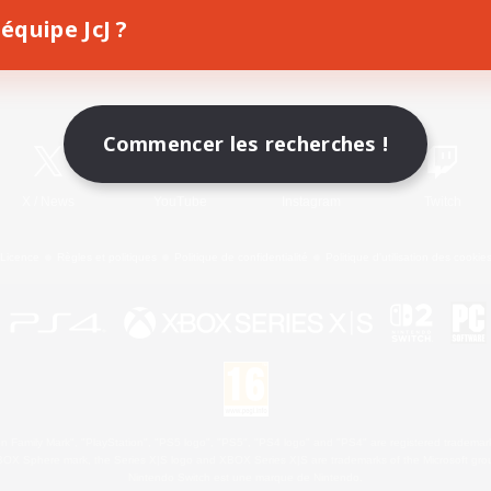
équipe JcJ ?
Télécharger le jeu
Informations officielles
Commencer les recherches !
X
/
News
YouTube
Instagram
Twitch
Licence
Règles et politiques
Politique de confidentialité
Politique d'utilisation des cookie
 Family Mark", "PlayStation", "PS5 logo", "PS5", "PS4 logo" and "PS4" are registered trademark
XBOX Sphere mark, the Series X|S logo and XBOX Series X|S are trademarks of the Microsoft gro
Nintendo Switch est une marque de Nintendo.