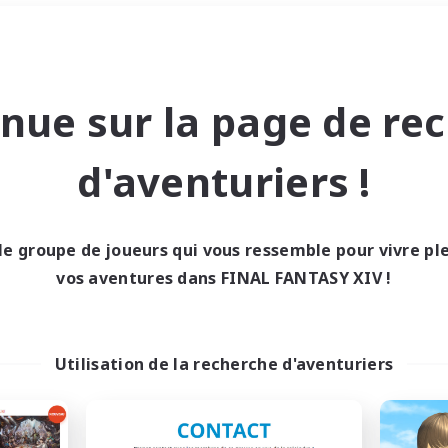
Week-end
＃Amateurs de logement
nue sur la page de re
d'aventuriers !
le groupe de joueurs qui vous ressemble pour vivre p
0 résultat
vos aventures dans FINAL FANTASY XIV !
cun recrutement trou
Utilisation de la recherche d'aventuriers
Réessayez avec des critères différents.