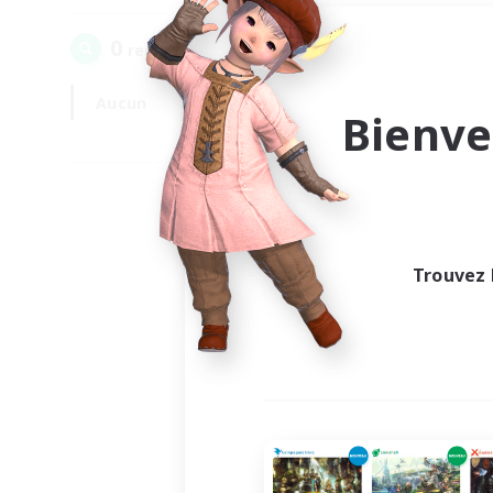
0
recrutement(s) trouvé(s) !
Aucun
En semaine
Bienve
Trouvez 
Au