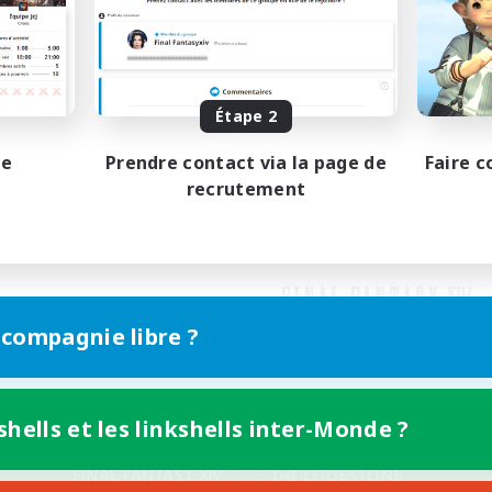
Étape 2
pe
Prendre contact via la page de
Faire c
recrutement
 compagnie libre ?
shells et les linkshells inter-Monde ?
Version mobile