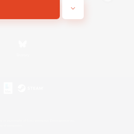
Bluesky
s
s or trademarks of Sony Interactive Entertainment Inc.
up of companies.