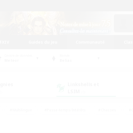
FFXIV
Guides du jeu
Communauté
Cla
Centre de données
Monde
Meteor
Belias
gnies
Linkshells et
LSIM
0)
(0)
#Multilingue
#Passe-temps/Intérêts
#Chasses
#C
rs de jeu de rôle
#Amateurs de logement
#Amateurs d'histo
#Débutants bienvenus
#Jeu soutenu
#Carte aux trésors