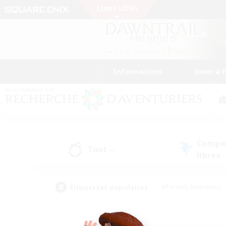
Informations
Jouer à 
Compa
Tout
(0)
libres
(
Étiquettes populaires
#Parents bienvenus
#Étudiants bienvenus
#Jeu détendu
#Amateu
#Amateurs de mirage
#Artisans/Récolteurs