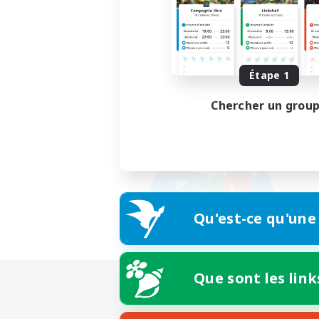
Étape 1
Chercher un grou
Qu'est-ce qu'une
Que sont les link