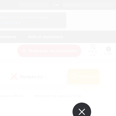
Français
Gérez le profil de votre personnage
Connexion
ssements
Aide et assistance
Nouveau recrutement
Liste de
Guide
suivi
Équipes JcJ
Rechercher
(0)
ontenu difficile
#Amateurs de capture d'écran
ire
#Événements joueurs
#Amateurs de JcJ
#Joueurs sociaux
#Travailleurs bienvenus