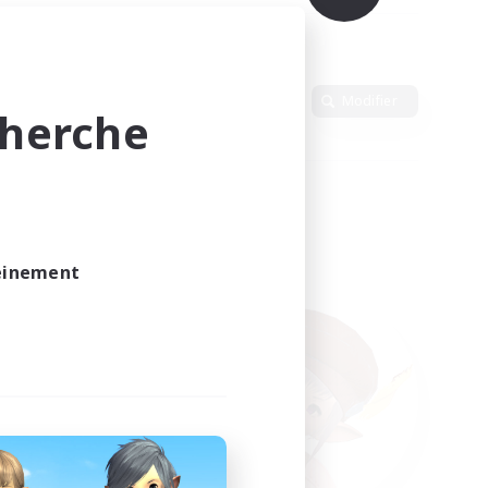
Langue
Modifier
cherche
leinement
vé.