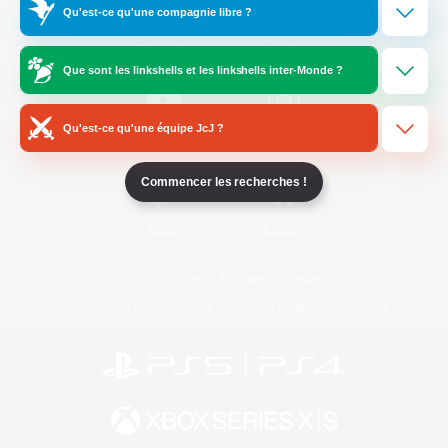
Qu'est-ce qu'une compagnie libre ?
/
Facebook
X
News
Que sont les linkshells et les linkshells inter-Monde ?
Qu'est-ce qu'une équipe JcJ ?
YouTube
Instagram
Commencer les recherches !
Twitch
Bluesky
Licence
Règles et politiques
Politique de confidentialité
Politique d'utilisation des cookies