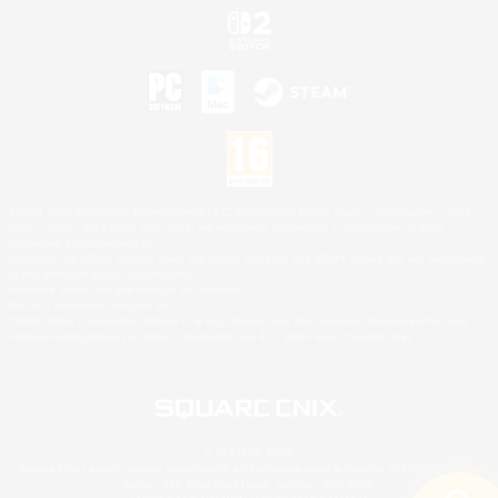
©2026 Sony Interactive Entertainment LLC."PlayStation Family Mark", "PlayStation", "PS5
logo", "PS5", "PS4 logo" and "PS4" are registered trademarks or trademarks of Sony
Interactive Entertainment Inc.
Microsoft, the XBOX Sphere mark, the Series X|S logo and XBOX Series X|S are trademarks
of the Microsoft group of companies.
Nintendo Switch est une marque de Nintendo.
Mac is a trademark of Apple Inc.
©2026 Valve Corporation. Steam et le logo Steam sont des marques déposées et/ou des
marques enregistrées par Valve Corporation aux É.U. et/ou dans d'autres pays.
© SQUARE ENIX
Square Enix Limited, société immatriculée en Angleterre sous le numéro 01804186 - Siège
social : 240 Blackfriars Road, London, SE1 8NW.