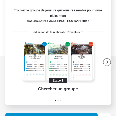
Trouvez le groupe de joueurs qui vous ressemble pour vivre
pleinement
vos aventures dans FINAL FANTASY XIV !
Utilisation de la recherche d'aventuriers
Version de bureau
Étape 1
Chercher un groupe
Prend
Télécharger le jeu
Informations officielles