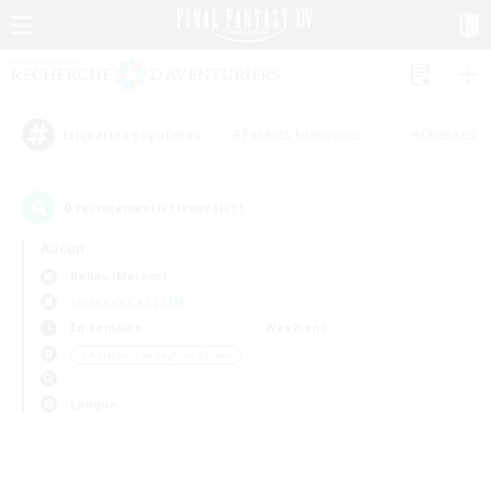
#Parents bienvenus
#Chasses
Étiquettes populaires
0
recrutement(s) trouvé(s) !
Aucun
Belias (Meteor)
Linkshells et LSIM
En semaine
Week-end
＃Amateurs de capture d'écran
Langue