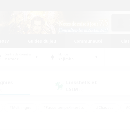
FFXIV
Guides du jeu
Communauté
Cla
Centre de données
Monde
Meteor
Yojimbo
gnies
Linkshells et
LSIM
0)
(2)
#Multilingue
#Passe-temps/Intérêts
#Chasses
#C
rs de jeu de rôle
#Amateurs de logement
#Amateurs d'histo
#Débutants bienvenus
#Jeu soutenu
#Carte aux trésors