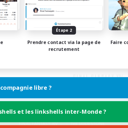
Étape 2
pe
Prendre contact via la page de
Faire c
recrutement
 compagnie libre ?
shells et les linkshells inter-Monde ?
Version mobile