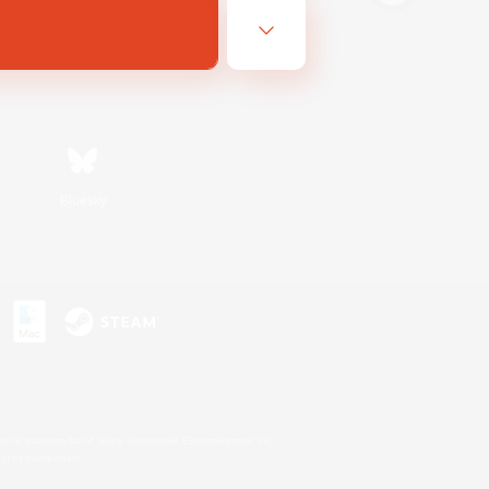
Bluesky
s
s or trademarks of Sony Interactive Entertainment Inc.
up of companies.