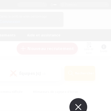
Français
Gérez le profil de votre personnage
Connexion
ssements
Aide et assistance
Nouveau recrutement
Liste de
Guide
suivi
Équipes JcJ
Rechercher
(0)
ontenu difficile
#Amateurs de capture d'écran
ire
#Événements joueurs
#Amateurs de JcJ
#Joueurs sociaux
#Travailleurs bienvenus