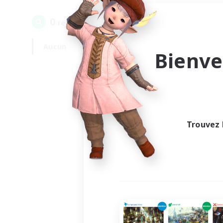
0
recrutement(s) trouvé(s) !
Aucun
En semaine
Bienve
Trouvez 
Au