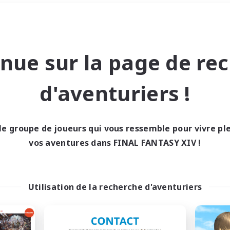
Week-end
＃Joueurs sociaux
nue sur la page de re
d'aventuriers !
le groupe de joueurs qui vous ressemble pour vivre p
0 résultat
vos aventures dans FINAL FANTASY XIV !
cun recrutement trou
Utilisation de la recherche d'aventuriers
Réessayez avec des critères différents.