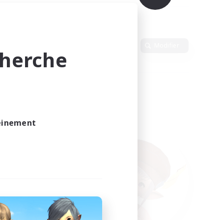
Langue
Modifier
cherche
leinement
vé.