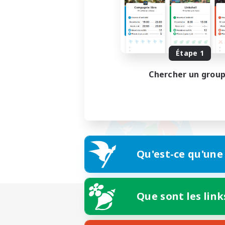
Étape 1
Chercher un grou
Qu'est-ce qu'une
Que sont les link