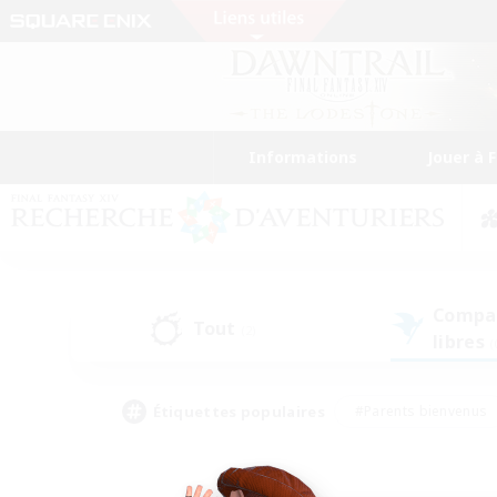
Informations
Jouer à 
Compa
Tout
(2)
libres
(
Étiquettes populaires
#Parents bienvenus
#Étudiants bienvenus
#Jeu détendu
#Amateu
#Amateurs de mirage
#Artisans/Récolteurs