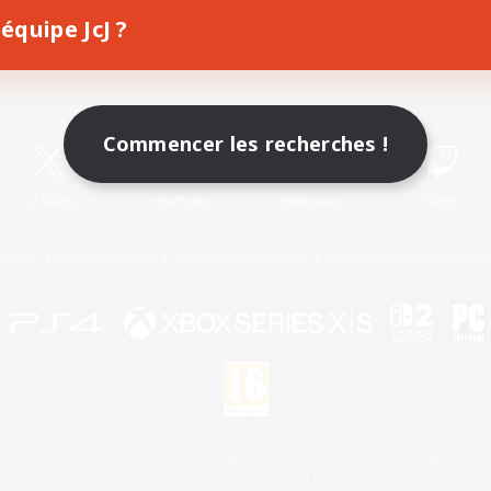
équipe JcJ ?
Télécharger le jeu
Informations officielles
Commencer les recherches !
X
/
News
YouTube
Instagram
Twitch
Licence
Règles et politiques
Politique de confidentialité
Politique d'utilisation des cookie
 Family Mark", "PlayStation", "PS5 logo", "PS5", "PS4 logo" and "PS4" are registered trademark
XBOX Sphere mark, the Series X|S logo and XBOX Series X|S are trademarks of the Microsoft gro
Nintendo Switch est une marque de Nintendo.