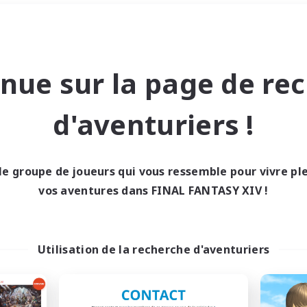
Week-end
＃Contenu difficile
nue sur la page de re
d'aventuriers !
le groupe de joueurs qui vous ressemble pour vivre p
0 résultat
vos aventures dans FINAL FANTASY XIV !
cun recrutement trou
Utilisation de la recherche d'aventuriers
Réessayez avec des critères différents.