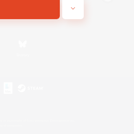
Bluesky
s
s or trademarks of Sony Interactive Entertainment Inc.
up of companies.