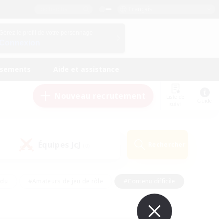
Français
Gérez le profil de votre personnage
Connexion
ssements
Aide et assistance
Nouveau recrutement
Liste de
Guide
suivi
Équipes JcJ
Rechercher
(0)
ndu
#Amateurs de jeu de rôle
#Contenu difficile
urs de logement
#Passe-temps/Intérêts
#Joueurs sociaux
#Travailleurs bienvenus