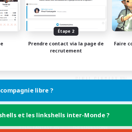
Étape 2
pe
Prendre contact via la page de
Faire c
recrutement
 compagnie libre ?
shells et les linkshells inter-Monde ?
Version mobile