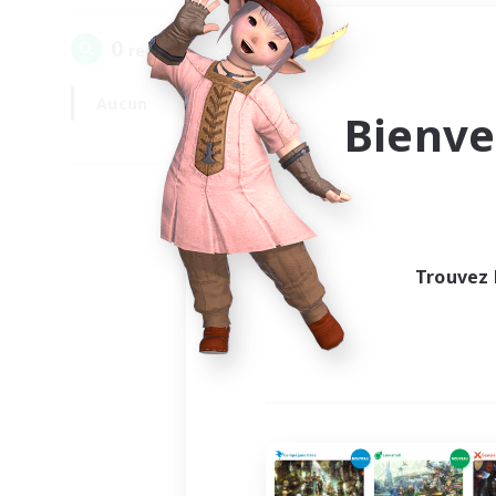
0
recrutement(s) trouvé(s) !
Aucun
En semaine
Bienve
Trouvez 
Au