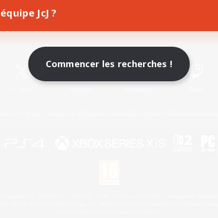
équipe JcJ ?
Télécharger le jeu
Informations officielles
Commencer les recherches !
X
/
News
YouTube
Instagram
Twitch
Licence
Règles et politiques
Politique de confidentialité
Politique d'utilisation des cookie
 Family Mark", "PlayStation", "PS5 logo", "PS5", "PS4 logo" and "PS4" are registered trademark
XBOX Sphere mark, the Series X|S logo and XBOX Series X|S are trademarks of the Microsoft gro
Nintendo Switch est une marque de Nintendo.