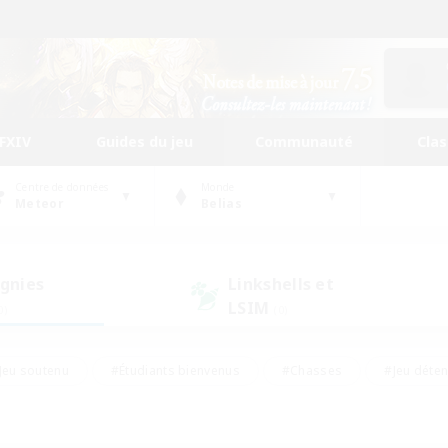
FFXIV
Guides du jeu
Communauté
Cla
Centre de données
Monde
Meteor
Belias
gnies
Linkshells et
LSIM
0)
(0)
Jeu soutenu
#Étudiants bienvenus
#Chasses
#Jeu déte
nts joueurs
#Amateurs d'histoire
#Multilingue
#Amate
#Amateurs de JcJ
#Amateurs de mirage
#Carte aux trésors