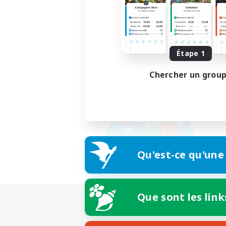
Étape 1
Chercher un grou
Qu'est-ce qu'une
Que sont les link