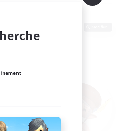
Langue
Modifier
cherche
leinement
vé.