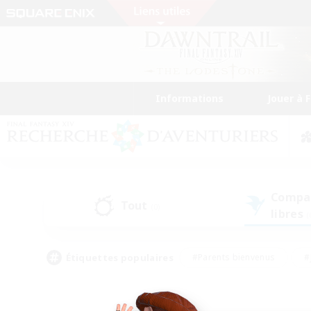
Informations
Jouer à 
Compa
Tout
(0)
libres
(
Étiquettes populaires
#Parents bienvenus
#
#Amateurs de capture d'écran
#Événeme
#Artisans/Récolteurs
#Débutants bienvenus