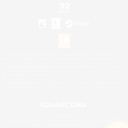
©2026 Sony Interactive Entertainment LLC."PlayStation Family Mark", "PlayStation", "PS5
logo", "PS5", "PS4 logo" and "PS4" are registered trademarks or trademarks of Sony
Interactive Entertainment Inc.
Microsoft, the XBOX Sphere mark, the Series X|S logo and XBOX Series X|S are trademarks
of the Microsoft group of companies.
Nintendo Switch est une marque de Nintendo.
Mac is a trademark of Apple Inc.
©2026 Valve Corporation. Steam et le logo Steam sont des marques déposées et/ou des
marques enregistrées par Valve Corporation aux É.U. et/ou dans d'autres pays.
© SQUARE ENIX
Square Enix Limited, société immatriculée en Angleterre sous le numéro 01804186 - Siège
social : 240 Blackfriars Road, London, SE1 8NW.