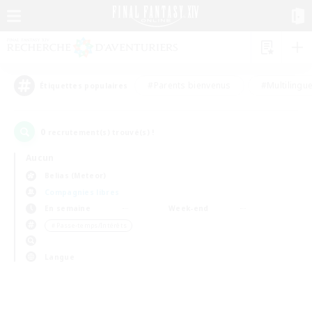
#Parents bienvenus
#Multilingu
Étiquettes populaires
0
recrutement(s) trouvé(s) !
Aucun
Belias (Meteor)
Compagnies libres
En semaine
Week-end
＃Passe-temps/Intérêts
Langue