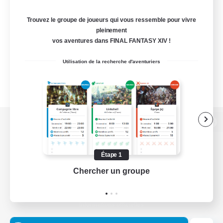
Trouvez le groupe de joueurs qui vous ressemble pour vivre
pleinement
vos aventures dans FINAL FANTASY XIV !
Utilisation de la recherche d'aventuriers
Version de bureau
Étape 1
Chercher un groupe
Prend
Télécharger le jeu
Informations officielles