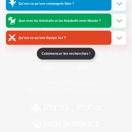
Qu'est-ce qu'une compagnie libre ?
/
Facebook
X
News
Que sont les linkshells et les linkshells inter-Monde ?
Qu'est-ce qu'une équipe JcJ ?
YouTube
Instagram
Commencer les recherches !
Twitch
Bluesky
Licence
Règles et politiques
Politique de confidentialité
Politique d'utilisation des cookies