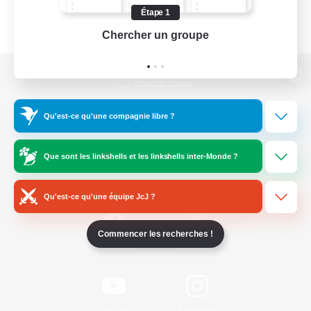
Étape 1
Chercher un groupe
Prend
Version de bureau
Qu'est-ce qu'une compagnie libre ?
Télécharger le jeu
Que sont les linkshells et les linkshells inter-Monde ?
Informations officielles
Qu'est-ce qu'une équipe JcJ ?
Commencer les recherches !
/
Facebook
X
News
YouTube
Instagram