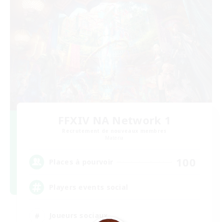
FFXIV NA Network 1
Recrutement de nouveaux membres
Materia
100
Places à pourvoir
Players events social
Joueurs sociaux