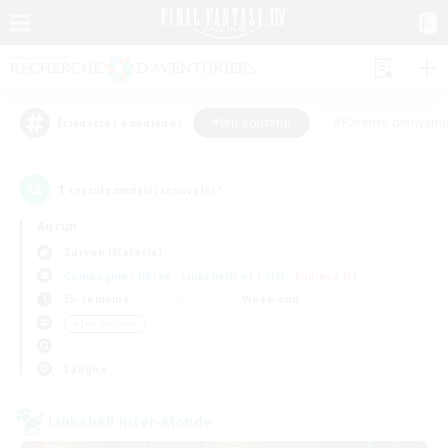
#Jeu soutenu
#Parents bienvenu
Étiquettes populaires
1
recrutement(s) trouvé(s) !
Aucun
Zurvan (Materia)
Compagnies libres
Linkshells et LSIM
Équipes JcJ
En semaine
Week-end
＃Jeu soutenu
Langue
Linkshell inter-Monde