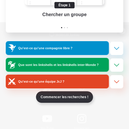
Étape 1
Chercher un groupe
Prend
Version de bureau
Qu'est-ce qu'une compagnie libre ?
Télécharger le jeu
Que sont les linkshells et les linkshells inter-Monde ?
Informations officielles
Qu'est-ce qu'une équipe JcJ ?
Commencer les recherches !
/
Facebook
X
News
YouTube
Instagram