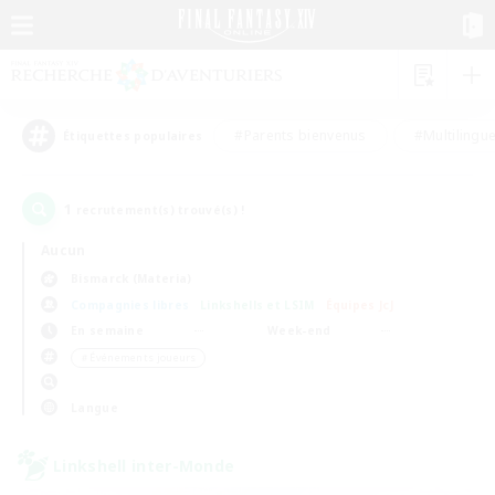
#Parents bienvenus
#Multilingu
Étiquettes populaires
1
recrutement(s) trouvé(s) !
Aucun
Bismarck (Materia)
Compagnies libres
Linkshells et LSIM
Équipes JcJ
En semaine
Week-end
＃Événements joueurs
Langue
Linkshell inter-Monde