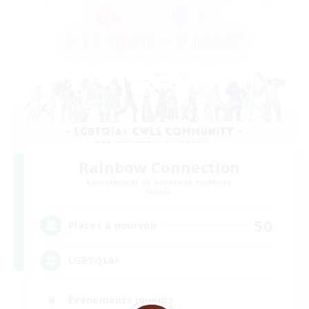
Rainbow Connection
Recrutement de nouveaux membres
Materia
50
Places à pourvoir
LGBTQIA+
Événements joueurs