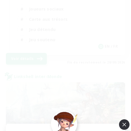
Joueurs sociaux
Carte aux trésors
Jeu détendu
Jeu soutenu
EN / FR
Voir détails
Fin du recrutement le 28/08/2026
Linkshell inter-Monde