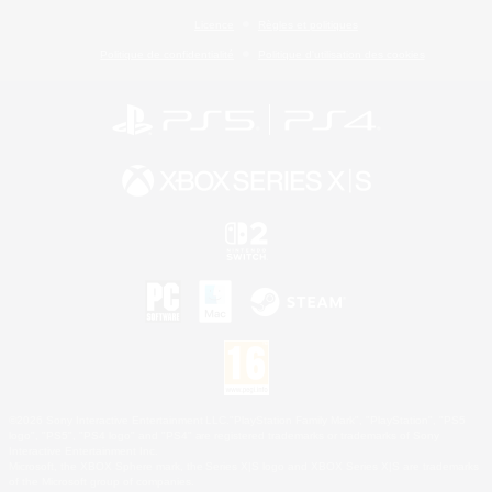
Licence
Règles et politiques
Politique de confidentialité
Politique d'utilisation des cookies
©2026 Sony Interactive Entertainment LLC."PlayStation Family Mark", "PlayStation", "PS5
logo", "PS5", "PS4 logo" and "PS4" are registered trademarks or trademarks of Sony
Interactive Entertainment Inc.
Microsoft, the XBOX Sphere mark, the Series X|S logo and XBOX Series X|S are trademarks
of the Microsoft group of companies.