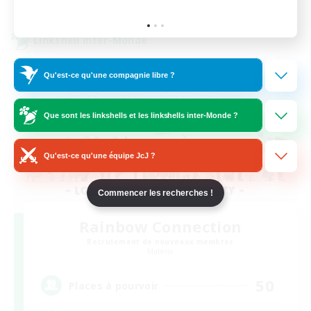
Fin du recrutement le 24/08/2026
Linkshell inter-Monde
Qu'est-ce qu'une compagnie libre ?
Que sont les linkshells et les linkshells inter-Monde ?
Qu'est-ce qu'une équipe JcJ ?
Commencer les recherches !
Rainbow Connection
Recrutement de nouveaux membres
Materia
50
Places à pourvoir