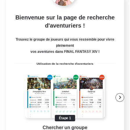
Bienvenue sur la page de recherche
Let's Party! Materia
d'aventuriers !
Recrutement de nouveaux membres
Materia
Trouvez le groupe de joueurs qui vous ressemble pour vivre
pleinement
999
Places à pourvoir
vos aventures dans FINAL FANTASY XIV !
LetsPartyFFXIVDiscord
Utilisation de la recherche d'aventuriers
Débutants bienvenus
Jeu détendu
Passe-temps/Intérêts
Joueurs sociaux
EN
Étape 1
Chercher un groupe
Prend
Voir détails