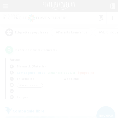
#Parents bienvenus
#Multilingu
Étiquettes populaires
6
recrutement(s) trouvé(s) !
Aucun
Bismarck (Materia)
Compagnies libres
Linkshells et LSIM
Équipes JcJ
En semaine
Week-end
＃Joueurs sociaux
Langue
Compagnie libre
NOUVEAU