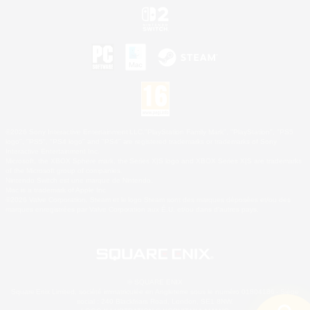
©2026 Sony Interactive Entertainment LLC."PlayStation Family Mark", "PlayStation", "PS5
logo", "PS5", "PS4 logo" and "PS4" are registered trademarks or trademarks of Sony
Interactive Entertainment Inc.
Microsoft, the XBOX Sphere mark, the Series X|S logo and XBOX Series X|S are trademarks
of the Microsoft group of companies.
Nintendo Switch est une marque de Nintendo.
Mac is a trademark of Apple Inc.
©2026 Valve Corporation. Steam et le logo Steam sont des marques déposées et/ou des
marques enregistrées par Valve Corporation aux É.U. et/ou dans d'autres pays.
© SQUARE ENIX
Square Enix Limited, société immatriculée en Angleterre sous le numéro 01804186 - Siège
social : 240 Blackfriars Road, London, SE1 8NW.