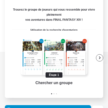
Trouvez le groupe de joueurs qui vous ressemble pour vivre
pleinement
vos aventures dans FINAL FANTASY XIV !
Utilisation de la recherche d'aventuriers
Version de bureau
Étape 1
Chercher un groupe
Prend
Télécharger le jeu
Informations officielles