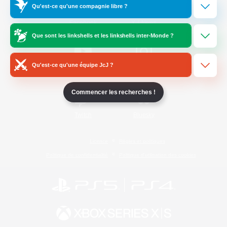
Qu'est-ce qu'une compagnie libre ?
/
Facebook
X
News
Que sont les linkshells et les linkshells inter-Monde ?
Qu'est-ce qu'une équipe JcJ ?
YouTube
Instagram
Commencer les recherches !
Twitch
Bluesky
Licence
Règles et politiques
Politique de confidentialité
Politique d'utilisation des cookies