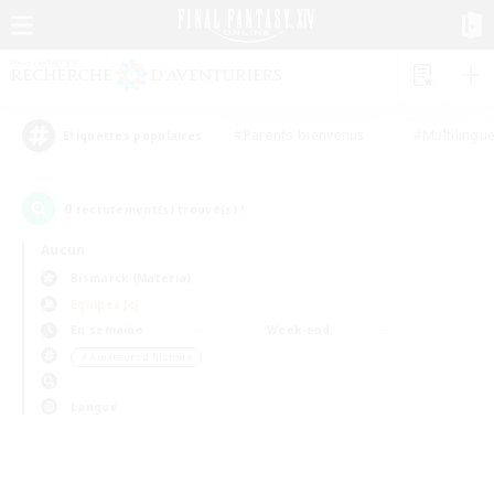
#Parents bienvenus
#Multilingu
Étiquettes populaires
0
recrutement(s) trouvé(s) !
Aucun
Bismarck (Materia)
Équipes JcJ
En semaine
Week-end
＃Amateurs d'histoire
Langue