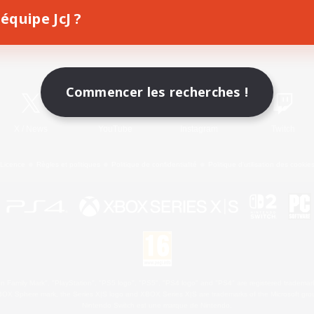
équipe JcJ ?
Télécharger le jeu
Informations officielles
Commencer les recherches !
X
/
News
YouTube
Instagram
Twitch
Licence
Règles et politiques
Politique de confidentialité
Politique d'utilisation des cookie
 Family Mark", "PlayStation", "PS5 logo", "PS5", "PS4 logo" and "PS4" are registered trademark
XBOX Sphere mark, the Series X|S logo and XBOX Series X|S are trademarks of the Microsoft gro
Nintendo Switch est une marque de Nintendo.