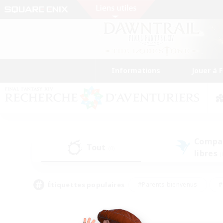
Informations
Jouer à 
Compa
Tout
(0)
libres
(
Étiquettes populaires
#Parents bienvenus
#
#Amateurs d'histoire
#Étudiants bienve
#Artisans/Récolteurs
#Amateurs de JcJ
#A