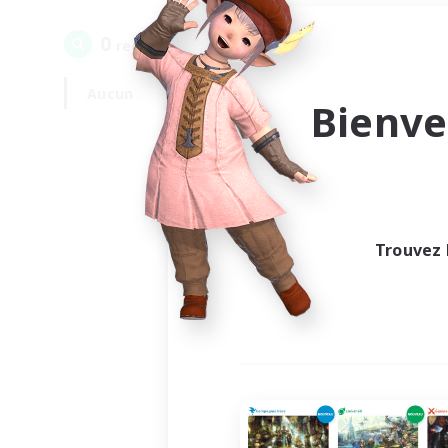
0
recrutement(s) trouvé(s) !
Aucun
En semaine
Bienve
Trouvez 
Au