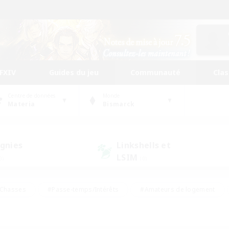
FFXIV
Guides du jeu
Communauté
Cla
Centre de données
Monde
Materia
Bismarck
gnies
Linkshells et
LSIM
0)
(0)
Chasses
#Passe-temps/Intérêts
#Amateurs de logement
nus
#Amateurs de capture d'écran
#Événements joueurs
mateurs de mirage
#Carte aux trésors
#Joueurs sociaux