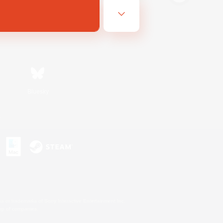
Bluesky
s
s or trademarks of Sony Interactive Entertainment Inc.
up of companies.