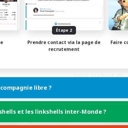
Étape 2
pe
Prendre contact via la page de
Faire c
recrutement
 compagnie libre ?
shells et les linkshells inter-Monde ?
Version mobile