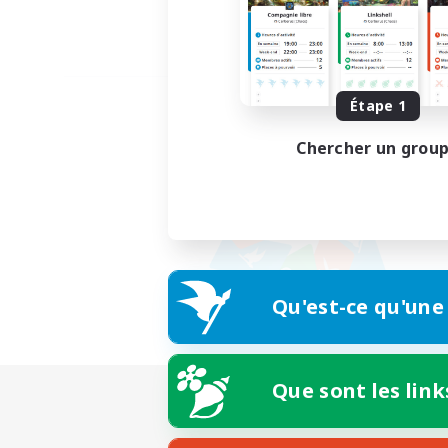
Étape 1
Chercher un grou
Qu'est-ce qu'une
Que sont les link