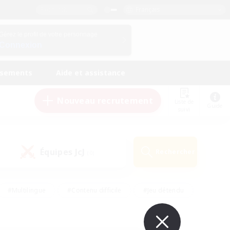
Français
Gérez le profil de votre personnage
Connexion
ssements
Aide et assistance
Nouveau recrutement
Liste de
Guide
suivi
Équipes JcJ
Rechercher
(0)
#Multilingue
#Contenu difficile
#Jeu détendu
#Amateurs de jeu de rôle
#Jeu soutenu
#Débutants bienvenus
#Travailleurs bienvenus