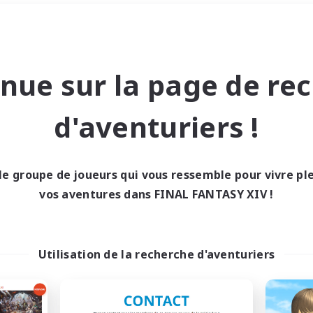
Week-end
＃Amateurs de JcJ
nue sur la page de re
d'aventuriers !
le groupe de joueurs qui vous ressemble pour vivre p
0 résultat
vos aventures dans FINAL FANTASY XIV !
cun recrutement trou
Utilisation de la recherche d'aventuriers
Réessayez avec des critères différents.