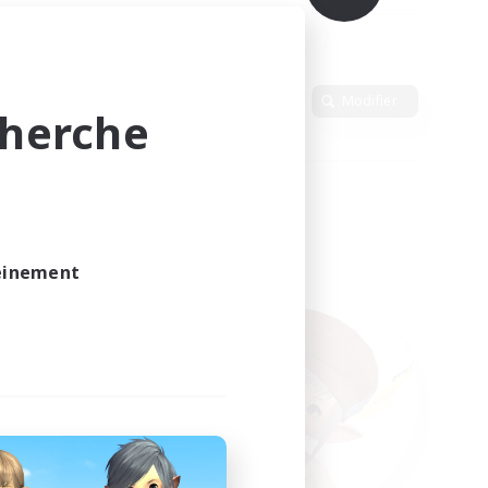
Langue
Modifier
cherche
leinement
vé.