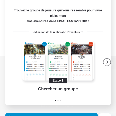
Trouvez le groupe de joueurs qui vous ressemble pour vivre
pleinement
vos aventures dans FINAL FANTASY XIV !
Utilisation de la recherche d'aventuriers
Version de bureau
Étape 1
Chercher un groupe
Prend
Télécharger le jeu
Informations officielles