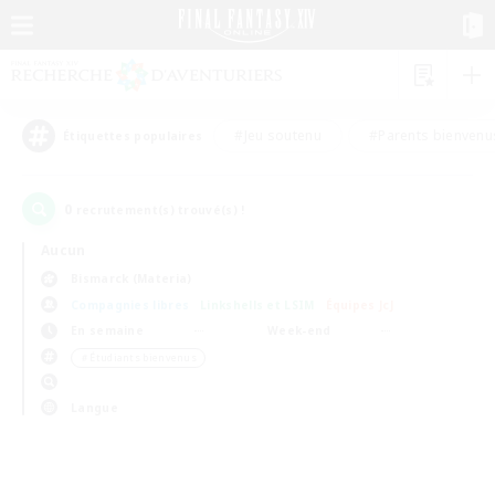
#Jeu soutenu
#Parents bienvenu
Étiquettes populaires
0
recrutement(s) trouvé(s) !
Aucun
Bismarck (Materia)
Compagnies libres
Linkshells et LSIM
Équipes JcJ
En semaine
Week-end
＃Étudiants bienvenus
Langue