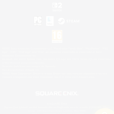
©2026 Sony Interactive Entertainment LLC."PlayStation Family Mark", "PlayStation", "PS5
logo", "PS5", "PS4 logo" and "PS4" are registered trademarks or trademarks of Sony
Interactive Entertainment Inc.
Microsoft, the XBOX Sphere mark, the Series X|S logo and XBOX Series X|S are trademarks
of the Microsoft group of companies.
Nintendo Switch est une marque de Nintendo.
Mac is a trademark of Apple Inc.
©2026 Valve Corporation. Steam et le logo Steam sont des marques déposées et/ou des
marques enregistrées par Valve Corporation aux É.U. et/ou dans d'autres pays.
© SQUARE ENIX
Square Enix Limited, société immatriculée en Angleterre sous le numéro 01804186 - Siège
social : 240 Blackfriars Road, London, SE1 8NW.