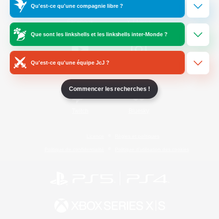
Qu'est-ce qu'une compagnie libre ?
/
Facebook
X
News
Que sont les linkshells et les linkshells inter-Monde ?
Qu'est-ce qu'une équipe JcJ ?
YouTube
Instagram
Commencer les recherches !
Twitch
Bluesky
Licence
Règles et politiques
Politique de confidentialité
Politique d'utilisation des cookies