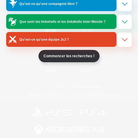
Qu'est-ce qu'une compagnie libre ?
/
Facebook
X
News
Que sont les linkshells et les linkshells inter-Monde ?
Qu'est-ce qu'une équipe JcJ ?
YouTube
Instagram
Commencer les recherches !
Twitch
Bluesky
Licence
Règles et politiques
Politique de confidentialité
Politique d'utilisation des cookies