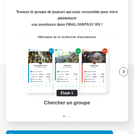
Trouvez le groupe de joueurs qui vous ressemble pour vivre
pleinement
vos aventures dans FINAL FANTASY XIV !
Utilisation de la recherche d'aventuriers
Version de bureau
Étape 1
Chercher un groupe
Prend
Télécharger le jeu
Informations officielles