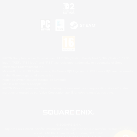
©2026 Sony Interactive Entertainment LLC."PlayStation Family Mark", "PlayStation", "PS5
logo", "PS5", "PS4 logo" and "PS4" are registered trademarks or trademarks of Sony
Interactive Entertainment Inc.
Microsoft, the XBOX Sphere mark, the Series X|S logo and XBOX Series X|S are trademarks
of the Microsoft group of companies.
Nintendo Switch est une marque de Nintendo.
Mac is a trademark of Apple Inc.
©2026 Valve Corporation. Steam et le logo Steam sont des marques déposées et/ou des
marques enregistrées par Valve Corporation aux É.U. et/ou dans d'autres pays.
© SQUARE ENIX
Square Enix Limited, société immatriculée en Angleterre sous le numéro 01804186 - Siège
social : 240 Blackfriars Road, London, SE1 8NW.