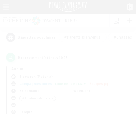
#Parents bienvenus
#Chasses
Étiquettes populaires
0
recrutement(s) trouvé(s) !
Aucun
Bismarck (Materia)
Compagnies libres
Linkshells et LSIM
Équipes JcJ
En semaine
Week-end
＃Amateurs de mirage
Langue