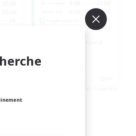
0:00
23:00
23:00
En semaine
0:00
23:00
23:00
Week-end
1
20
Membres actifs
999
100
Places à pourvoir
LetsPartyFFXIVDiscord
Débutants bienvenus
cherche
Jeu détendu
Passe-temps/Intérêts
Joueurs sociaux
EN
EN
e 30/08/2026
Fin du recrutement le 24/08/2026
leinement