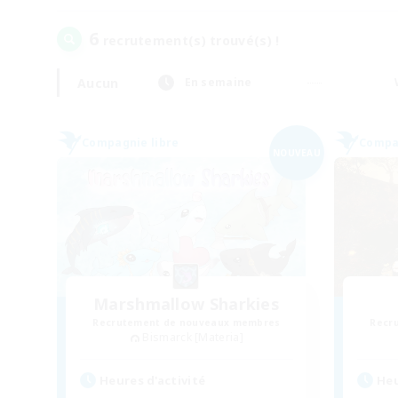
6
recrutement(s) trouvé(s) !
Aucun
En semaine
Compagnie libre
Compag
NOUVEAU
Marshmallow Sharkies
Recrutement de nouveaux membres
Recr
Bismarck [Materia]
Heures d'activité
Heu