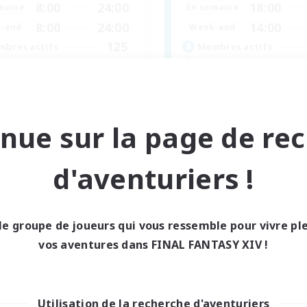
8:00
24:00
18:00
maine
En semaine
8:00
24:00
14:00
-end
Week-end
125
bres actifs
Membres actifs
512
ces à pourvoir
Places à pourvoir
l Are Welcome!
Discord Server
utants bienvenus
Débutants bienvenus
nue sur la page de re
vailleurs bienvenus
Artisans/Récolteurs
 détendu
Joueurs sociaux
te aux trésors
Jeu détendu
d'aventuriers !
EN
Fin du recrutement le 01/09/2026
Fin du recrutement l
le groupe de joueurs qui vous ressemble pour vivre p
vos aventures dans FINAL FANTASY XIV !
nie libre
Utilisation de la recherche d'aventuriers