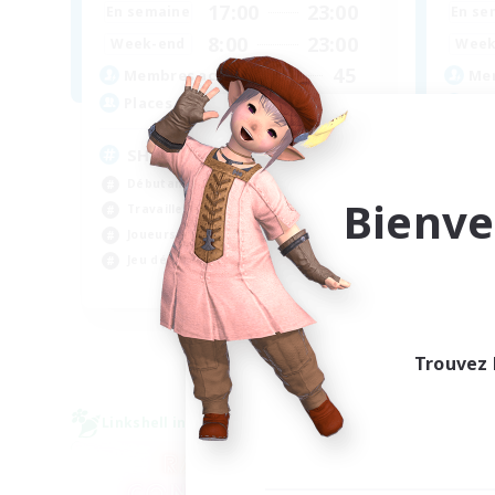
17:00
23:00
En semaine
En se
8:00
23:00
Week-end
Week
45
Membres actifs
Mem
100
Places à pourvoir
Pla
SHARKS
Al
Débutants bienvenus
Déb
Bienve
Travailleurs bienvenus
Tra
Joueurs sociaux
Jeu
Jeu détendu
Car
EN
Fin du recrutement le 03/09/2026
Trouvez 
Linkshell inter-Monde
Compag