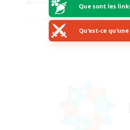
Débutants bienvenus
Jou
Que sont les link
EN
Fin du recrutement le 18/08/2026
Qu'est-ce qu'une 