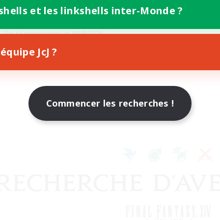
eurs sociaux
shells et les linkshells inter-Monde ?
JA / EN / DE / FR
Fin du recrutement le 09/08/2026
équipe JcJ ?
Commencer les recherches !