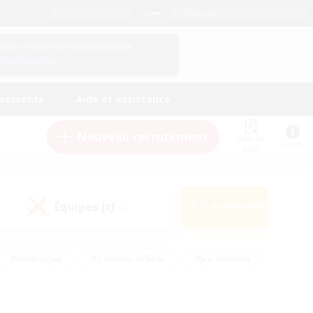
Français
Gérez le profil de votre personnage
Connexion
ssements
Aide et assistance
Nouveau recrutement
Liste de
Guide
suivi
Équipes JcJ
Rechercher
(0)
#Multilingue
#Contenu difficile
#Jeu détendu
#Amateurs de jeu de rôle
#Jeu soutenu
#Débutants bienvenus
#Travailleurs bienvenus