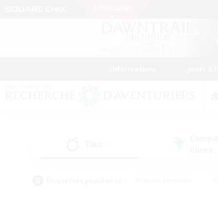
Informations
Jouer à 
Compa
Tout
(6)
libres
(
Étiquettes populaires
#Parents bienvenus
#
#Amateurs d'histoire
#Étudiants bienve
#Artisans/Récolteurs
#Amateurs de JcJ
#A