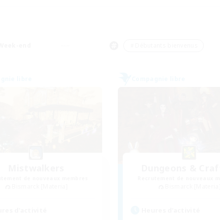
Week-end
＃Débutants bienvenus
nie libre
Compagnie libre
Mistwalkers
Dungeons & Craf
utement de nouveaux membres
Recrutement de nouveaux 
Bismarck [Materia]
Bismarck [Materia
res d'activité
Heures d'activité