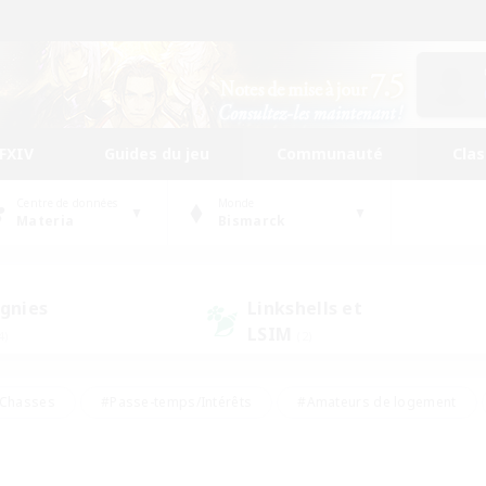
FFXIV
Guides du jeu
Communauté
Cla
Centre de données
Monde
Materia
Bismarck
gnies
Linkshells et
LSIM
4)
(2)
Chasses
#Passe-temps/Intérêts
#Amateurs de logement
nus
#Amateurs de capture d'écran
#Événements joueurs
mateurs de mirage
#Carte aux trésors
#Joueurs sociaux