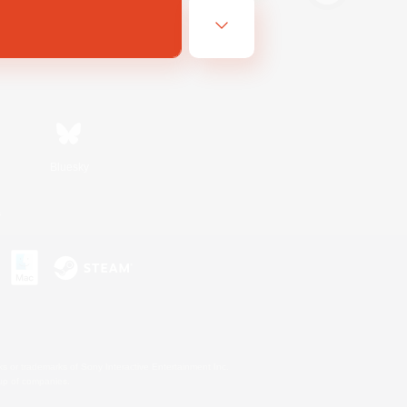
Bluesky
s
s or trademarks of Sony Interactive Entertainment Inc.
up of companies.