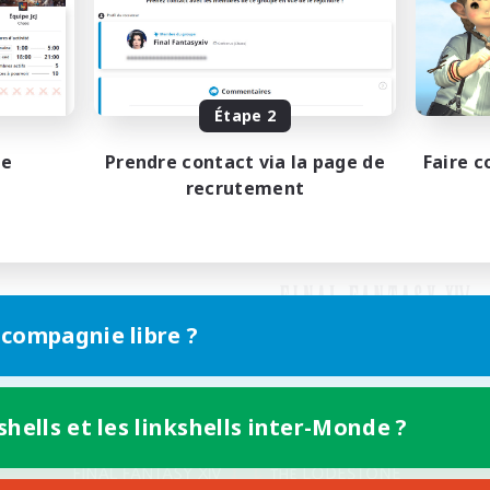
Étape 2
pe
Prendre contact via la page de
Faire c
recrutement
 compagnie libre ?
shells et les linkshells inter-Monde ?
Version mobile