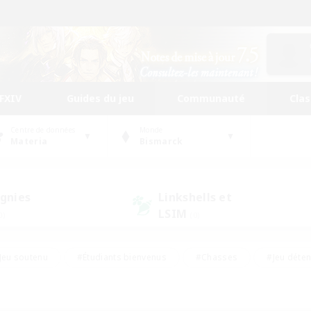
FFXIV
Guides du jeu
Communauté
Cla
Centre de données
Monde
Materia
Bismarck
gnies
Linkshells et
LSIM
0)
(0)
Jeu soutenu
#Étudiants bienvenus
#Chasses
#Jeu déte
nts joueurs
#Amateurs d'histoire
#Multilingue
#Amate
#Amateurs de JcJ
#Amateurs de mirage
#Carte aux trésors