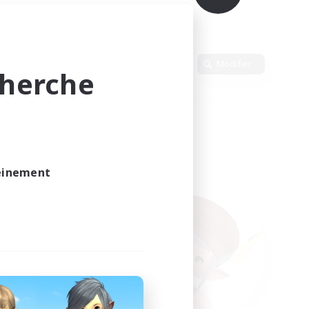
Langue
Modifier
cherche
leinement
vé.