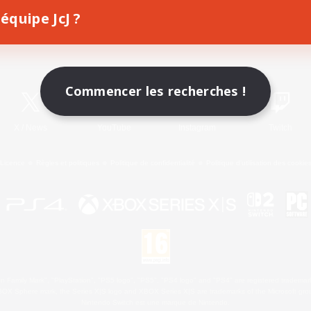
équipe JcJ ?
Télécharger le jeu
Informations officielles
Commencer les recherches !
X
/
News
YouTube
Instagram
Twitch
Licence
Règles et politiques
Politique de confidentialité
Politique d'utilisation des cookie
 Family Mark", "PlayStation", "PS5 logo", "PS5", "PS4 logo" and "PS4" are registered trademark
XBOX Sphere mark, the Series X|S logo and XBOX Series X|S are trademarks of the Microsoft gro
Nintendo Switch est une marque de Nintendo.