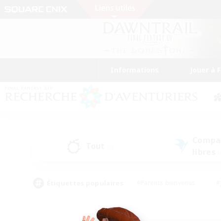
Informations
Jouer à 
Compa
Tout
(0)
libres
(
Étiquettes populaires
#Parents bienvenus
#
#Amateurs de capture d'écran
#Événeme
#Artisans/Récolteurs
#Débutants bienvenus