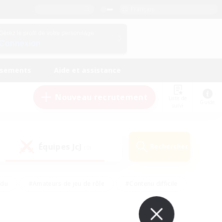
Français
Gérez le profil de votre personnage
Connexion
ssements
Aide et assistance
Nouveau recrutement
Liste de
Guide
suivi
Équipes JcJ
Rechercher
(0)
ndu
#Amateurs de jeu de rôle
#Contenu difficile
urs de logement
#Passe-temps/Intérêts
#Joueurs sociaux
#Travailleurs bienvenus