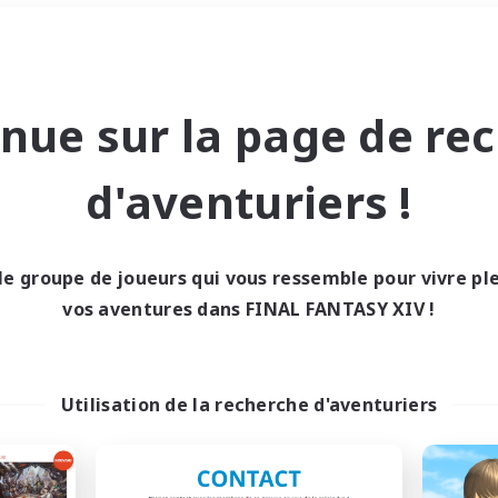
Week-end
＃Multilingue
nue sur la page de re
d'aventuriers !
le groupe de joueurs qui vous ressemble pour vivre p
0 résultat
vos aventures dans FINAL FANTASY XIV !
cun recrutement trou
Utilisation de la recherche d'aventuriers
Réessayez avec des critères différents.