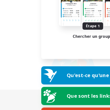
Étape 1
Chercher un grou
Qu'est-ce qu'une
Que sont les link