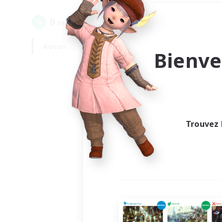
0
recrutement(s) trouvé(s) !
Aucun
En semaine
Bienve
Trouvez 
Au