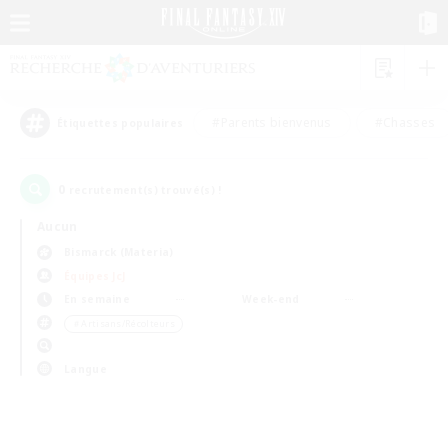
#Parents bienvenus
#Chasses
Étiquettes populaires
0
recrutement(s) trouvé(s) !
Aucun
Bismarck (Materia)
Équipes JcJ
En semaine
Week-end
＃Artisans/Récolteurs
Langue