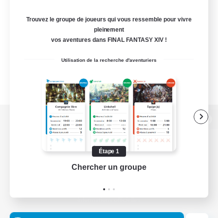
Trouvez le groupe de joueurs qui vous ressemble pour vivre
pleinement
vos aventures dans FINAL FANTASY XIV !
Utilisation de la recherche d'aventuriers
Version de bureau
Étape 1
Chercher un groupe
Prend
Télécharger le jeu
Informations officielles