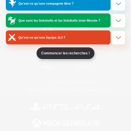
Qu'est-ce qu'une compagnie libre ?
/
Facebook
X
News
Que sont les linkshells et les linkshells inter-Monde ?
Qu'est-ce qu'une équipe JcJ ?
YouTube
Instagram
Commencer les recherches !
Twitch
Bluesky
Licence
Règles et politiques
Politique de confidentialité
Politique d'utilisation des cookies