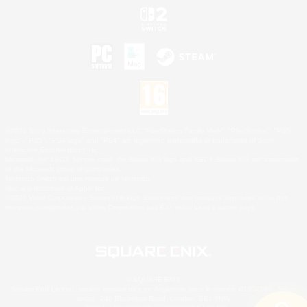
©2026 Sony Interactive Entertainment LLC."PlayStation Family Mark", "PlayStation", "PS5
logo", "PS5", "PS4 logo" and "PS4" are registered trademarks or trademarks of Sony
Interactive Entertainment Inc.
Microsoft, the XBOX Sphere mark, the Series X|S logo and XBOX Series X|S are trademarks
of the Microsoft group of companies.
Nintendo Switch est une marque de Nintendo.
Mac is a trademark of Apple Inc.
©2026 Valve Corporation. Steam et le logo Steam sont des marques déposées et/ou des
marques enregistrées par Valve Corporation aux É.U. et/ou dans d'autres pays.
© SQUARE ENIX
Square Enix Limited, société immatriculée en Angleterre sous le numéro 01804186 - Siège
social : 240 Blackfriars Road, London, SE1 8NW.