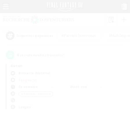
#Parents bienvenus
#Multilingu
Étiquettes populaires
0
recrutement(s) trouvé(s) !
Aucun
Bismarck (Materia)
Équipes JcJ
En semaine
Week-end
＃Amateurs d'histoire
Langue