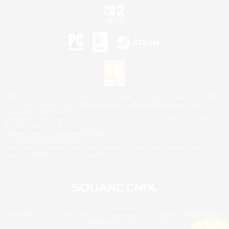
©2026 Sony Interactive Entertainment LLC."PlayStation Family Mark", "PlayStation", "PS5
logo", "PS5", "PS4 logo" and "PS4" are registered trademarks or trademarks of Sony
Interactive Entertainment Inc.
Microsoft, the XBOX Sphere mark, the Series X|S logo and XBOX Series X|S are trademarks
of the Microsoft group of companies.
Nintendo Switch est une marque de Nintendo.
Mac is a trademark of Apple Inc.
©2026 Valve Corporation. Steam et le logo Steam sont des marques déposées et/ou des
marques enregistrées par Valve Corporation aux É.U. et/ou dans d'autres pays.
© SQUARE ENIX
Square Enix Limited, société immatriculée en Angleterre sous le numéro 01804186 - Siège
social : 240 Blackfriars Road, London, SE1 8NW.