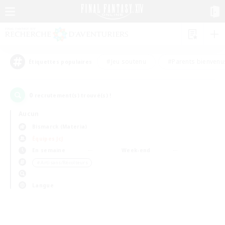
#Jeu soutenu
#Parents bienvenu
Étiquettes populaires
0
recrutement(s) trouvé(s) !
Aucun
Bismarck (Materia)
Équipes JcJ
En semaine
Week-end
＃Artisans/Récolteurs
Langue