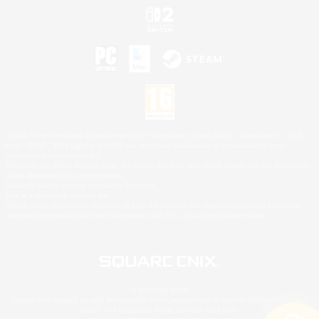
©2026 Sony Interactive Entertainment LLC."PlayStation Family Mark", "PlayStation", "PS5
logo", "PS5", "PS4 logo" and "PS4" are registered trademarks or trademarks of Sony
Interactive Entertainment Inc.
Microsoft, the XBOX Sphere mark, the Series X|S logo and XBOX Series X|S are trademarks
of the Microsoft group of companies.
Nintendo Switch est une marque de Nintendo.
Mac is a trademark of Apple Inc.
©2026 Valve Corporation. Steam et le logo Steam sont des marques déposées et/ou des
marques enregistrées par Valve Corporation aux É.U. et/ou dans d'autres pays.
© SQUARE ENIX
Square Enix Limited, société immatriculée en Angleterre sous le numéro 01804186 - Siège
social : 240 Blackfriars Road, London, SE1 8NW.