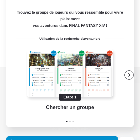
Trouvez le groupe de joueurs qui vous ressemble pour vivre
pleinement
vos aventures dans FINAL FANTASY XIV !
Utilisation de la recherche d'aventuriers
Version de bureau
Étape 1
Chercher un groupe
Prend
Télécharger le jeu
Informations officielles