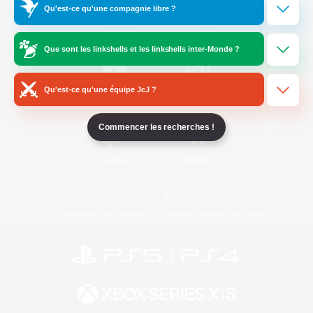
Qu'est-ce qu'une compagnie libre ?
/
Facebook
X
News
Que sont les linkshells et les linkshells inter-Monde ?
Qu'est-ce qu'une équipe JcJ ?
YouTube
Instagram
Commencer les recherches !
Twitch
Bluesky
Licence
Règles et politiques
Politique de confidentialité
Politique d'utilisation des cookies