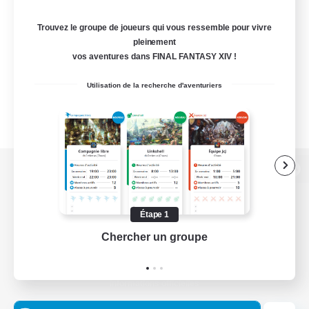
Trouvez le groupe de joueurs qui vous ressemble pour vivre
pleinement
vos aventures dans FINAL FANTASY XIV !
Utilisation de la recherche d'aventuriers
Version de bureau
Étape 1
Chercher un groupe
Prend
Télécharger le jeu
Informations officielles