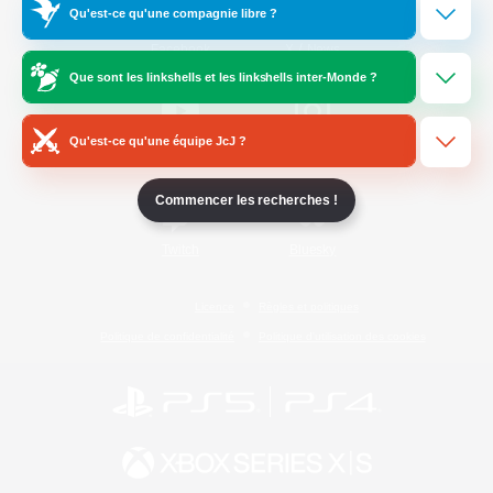
Qu'est-ce qu'une compagnie libre ?
/
Facebook
X
News
Que sont les linkshells et les linkshells inter-Monde ?
Qu'est-ce qu'une équipe JcJ ?
YouTube
Instagram
Commencer les recherches !
Twitch
Bluesky
Licence
Règles et politiques
Politique de confidentialité
Politique d'utilisation des cookies