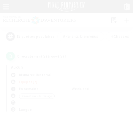
#Parents bienvenus
#Chasses
Étiquettes populaires
0
recrutement(s) trouvé(s) !
Aucun
Bismarck (Materia)
Équipes JcJ
En semaine
Week-end
＃Amateurs de mirage
Langue