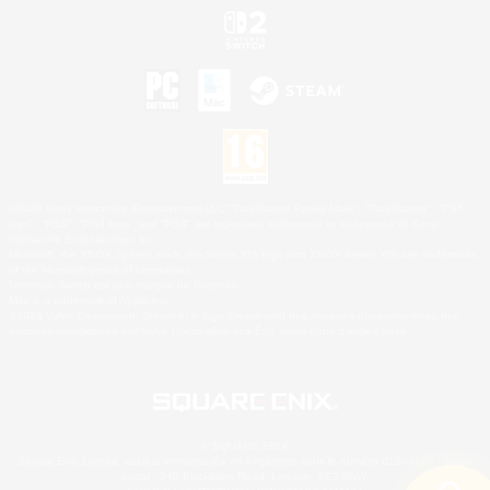
©2026 Sony Interactive Entertainment LLC."PlayStation Family Mark", "PlayStation", "PS5
logo", "PS5", "PS4 logo" and "PS4" are registered trademarks or trademarks of Sony
Interactive Entertainment Inc.
Microsoft, the XBOX Sphere mark, the Series X|S logo and XBOX Series X|S are trademarks
of the Microsoft group of companies.
Nintendo Switch est une marque de Nintendo.
Mac is a trademark of Apple Inc.
©2026 Valve Corporation. Steam et le logo Steam sont des marques déposées et/ou des
marques enregistrées par Valve Corporation aux É.U. et/ou dans d'autres pays.
© SQUARE ENIX
Square Enix Limited, société immatriculée en Angleterre sous le numéro 01804186 - Siège
social : 240 Blackfriars Road, London, SE1 8NW.