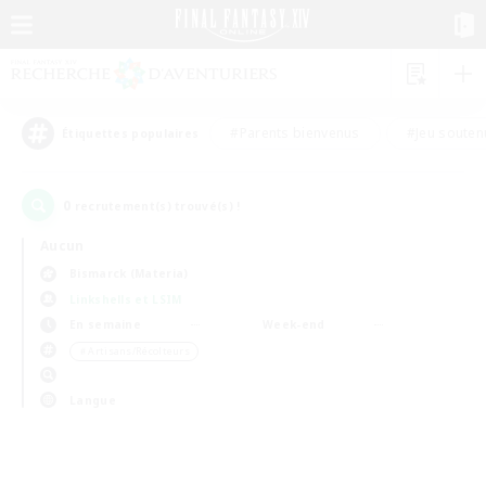
#Parents bienvenus
#Jeu souten
Étiquettes populaires
0
recrutement(s) trouvé(s) !
Aucun
Bismarck (Materia)
Linkshells et LSIM
En semaine
Week-end
＃Artisans/Récolteurs
Langue