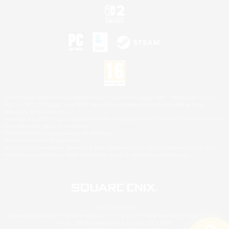
©2026 Sony Interactive Entertainment LLC."PlayStation Family Mark", "PlayStation", "PS5
logo", "PS5", "PS4 logo" and "PS4" are registered trademarks or trademarks of Sony
Interactive Entertainment Inc.
Microsoft, the XBOX Sphere mark, the Series X|S logo and XBOX Series X|S are trademarks
of the Microsoft group of companies.
Nintendo Switch est une marque de Nintendo.
Mac is a trademark of Apple Inc.
©2026 Valve Corporation. Steam et le logo Steam sont des marques déposées et/ou des
marques enregistrées par Valve Corporation aux É.U. et/ou dans d'autres pays.
© SQUARE ENIX
Square Enix Limited, société immatriculée en Angleterre sous le numéro 01804186 - Siège
social : 240 Blackfriars Road, London, SE1 8NW.