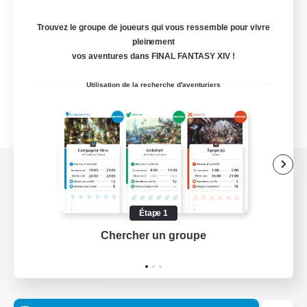
Trouvez le groupe de joueurs qui vous ressemble pour vivre
pleinement
vos aventures dans FINAL FANTASY XIV !
Utilisation de la recherche d'aventuriers
Version de bureau
Étape 1
Chercher un groupe
Prend
Télécharger le jeu
Informations officielles