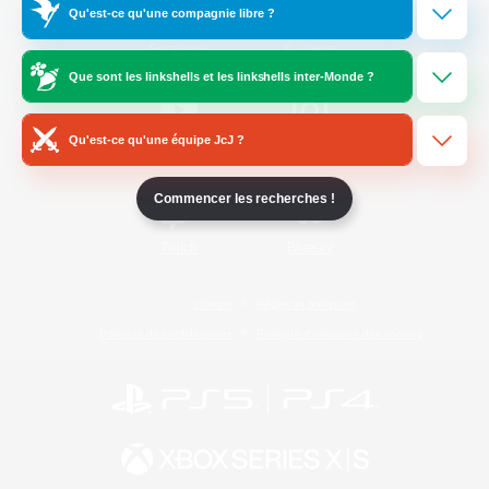
Qu'est-ce qu'une compagnie libre ?
/
Facebook
X
News
Que sont les linkshells et les linkshells inter-Monde ?
Qu'est-ce qu'une équipe JcJ ?
YouTube
Instagram
Commencer les recherches !
Twitch
Bluesky
Licence
Règles et politiques
Politique de confidentialité
Politique d'utilisation des cookies