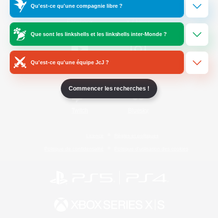
Qu'est-ce qu'une compagnie libre ?
/
Facebook
X
News
Que sont les linkshells et les linkshells inter-Monde ?
Qu'est-ce qu'une équipe JcJ ?
YouTube
Instagram
Commencer les recherches !
Twitch
Bluesky
Licence
Règles et politiques
Politique de confidentialité
Politique d'utilisation des cookies