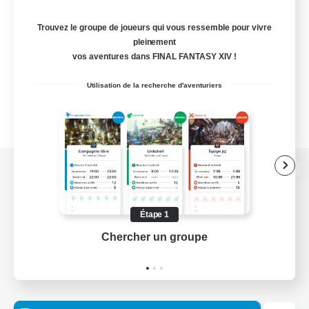
Trouvez le groupe de joueurs qui vous ressemble pour vivre
pleinement
vos aventures dans FINAL FANTASY XIV !
Utilisation de la recherche d'aventuriers
Version de bureau
Étape 1
Chercher un groupe
Prend
Télécharger le jeu
Informations officielles