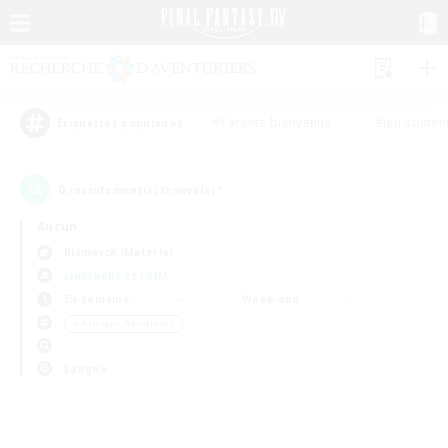
#Parents bienvenus
#Jeu souten
Étiquettes populaires
0
recrutement(s) trouvé(s) !
Aucun
Bismarck (Materia)
Linkshells et LSIM
En semaine
Week-end
＃Artisans/Récolteurs
Langue