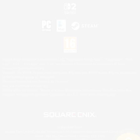
©2026 Sony Interactive Entertainment LLC."PlayStation Family Mark", "PlayStation", "PS5
logo", "PS5", "PS4 logo" and "PS4" are registered trademarks or trademarks of Sony
Interactive Entertainment Inc.
Microsoft, the XBOX Sphere mark, the Series X|S logo and XBOX Series X|S are trademarks
of the Microsoft group of companies.
Nintendo Switch est une marque de Nintendo.
Mac is a trademark of Apple Inc.
©2026 Valve Corporation. Steam et le logo Steam sont des marques déposées et/ou des
marques enregistrées par Valve Corporation aux É.U. et/ou dans d'autres pays.
© SQUARE ENIX
Square Enix Limited, société immatriculée en Angleterre sous le numéro 01804186 - Siège
social : 240 Blackfriars Road, London, SE1 8NW.