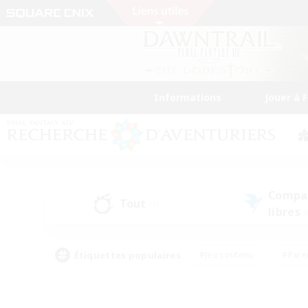
Informations
Jouer à 
Compa
Tout
(1)
libres
(
Étiquettes populaires
#Jeu soutenu
#Pare
#Chasses
#Jeu détendu
#Multil
#Amateurs de capture d'écran
#Amateurs d'histoire