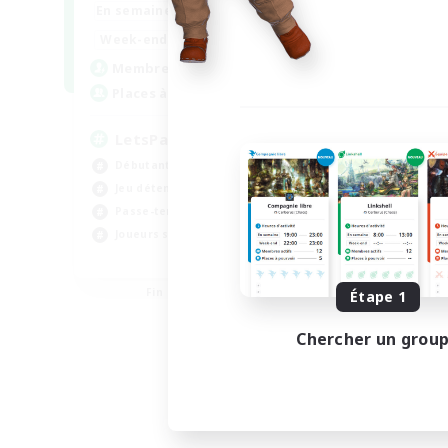
0:00
23:00
En semaine
0:00
23:00
Week-end
1
Membres actifs
999
Places à pourvoir
LetsPartyFFXIVDiscord
Débutants bienvenus
Jeu détendu
Passe-temps/Intérêts
Joueurs sociaux
EN
Fin du recrutement le 24/08/2026
Étape 1
Chercher un grou