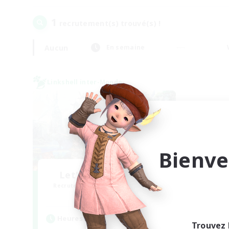
1
recrutement(s) trouvé(s) !
Aucun
En semaine
Linkshell inter-Monde
Bienve
Let's Party! Materia
Recrutement de nouveaux membres
Materia
Heures d'activité
Trouvez 