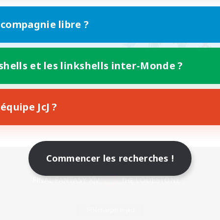
 compagnie libre ?
shells et les linkshells inter-Monde ?
équipe JcJ ?
Commencer les recherches !
Version mobile
Télécharger le jeu