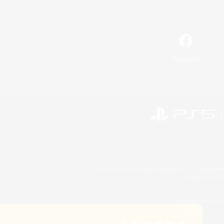
Facebook
©2026 Sony Interactive Entertainment LLC."PlayStation
Microsoft, the 
©2026 Valve Corporation. Steam et 