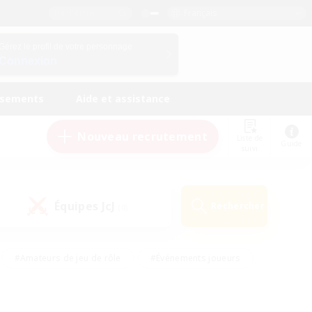
Français
Gérez le profil de votre personnage
Connexion
ssements
Aide et assistance
Nouveau recrutement
Liste de
Guide
suivi
Équipes JcJ
Rechercher
(0)
#Amateurs de jeu de rôle
#Événements joueurs
nts bienvenus
#Passe-temps/Intérêts
eurs
#Travailleurs bienvenus
#Joueurs sociaux