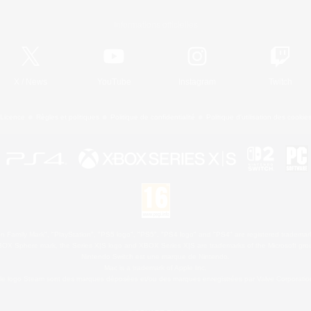
Informations officielles
X
/
News
YouTube
Instagram
Twitch
Licence
Règles et politiques
Politique de confidentialité
Politique d'utilisation des cookie
 Family Mark", "PlayStation", "PS5 logo", "PS5", "PS4 logo" and "PS4" are registered trademark
XBOX Sphere mark, the Series X|S logo and XBOX Series X|S are trademarks of the Microsoft gro
Nintendo Switch est une marque de Nintendo.
Mac is a trademark of Apple Inc.
le logo Steam sont des marques déposées et/ou des marques enregistrées par Valve Corporation