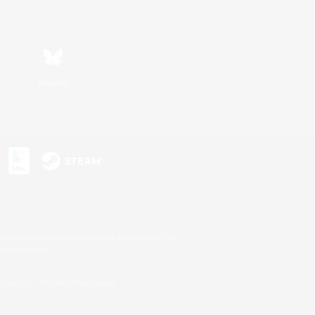
Bluesky
s
s or trademarks of Sony Interactive Entertainment Inc.
up of companies.
 aux É.U. et/ou dans d'autres pays.