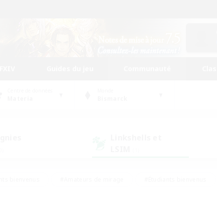
FFXIV
Guides du jeu
Communauté
Cla
Centre de données
Monde
Materia
Bismarck
gnies
Linkshells et
LSIM
0)
(1)
nts bienvenus
#Amateurs de mirage
#Étudiants bienvenus
ingue
#Amateurs de logement
#Amateurs de JcJ
#Débuta
#Contenu difficile
#Carte aux trésors
#Artisans/Récolt