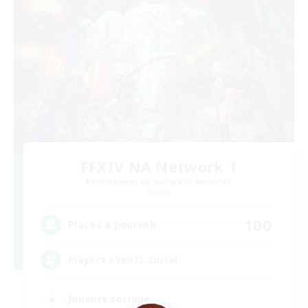
FFXIV NA Network 1
Recrutement de nouveaux membres
Materia
100
Places à pourvoir
Players events social
Joueurs sociaux