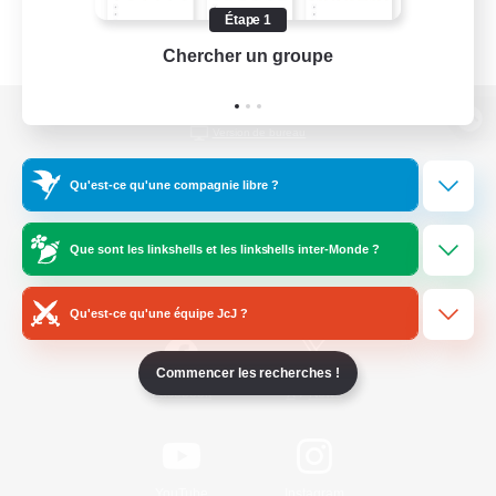
Étape 1
Chercher un groupe
Prend
Version de bureau
Qu'est-ce qu'une compagnie libre ?
Télécharger le jeu
Que sont les linkshells et les linkshells inter-Monde ?
Informations officielles
Qu'est-ce qu'une équipe JcJ ?
Commencer les recherches !
/
Facebook
X
News
YouTube
Instagram