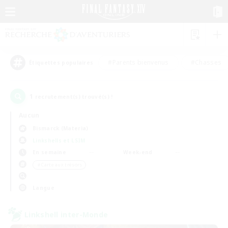
#Parents bienvenus
#Chasses
Étiquettes populaires
1
recrutement(s) trouvé(s) !
Aucun
Bismarck (Materia)
Linkshells et LSIM
En semaine
Week-end
＃Carte aux trésors
Langue
Linkshell inter-Monde