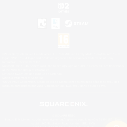
©2026 Sony Interactive Entertainment LLC."PlayStation Family Mark", "PlayStation", "PS5
logo", "PS5", "PS4 logo" and "PS4" are registered trademarks or trademarks of Sony
Interactive Entertainment Inc.
Microsoft, the XBOX Sphere mark, the Series X|S logo and XBOX Series X|S are trademarks
of the Microsoft group of companies.
Nintendo Switch est une marque de Nintendo.
Mac is a trademark of Apple Inc.
©2026 Valve Corporation. Steam et le logo Steam sont des marques déposées et/ou des
marques enregistrées par Valve Corporation aux É.U. et/ou dans d'autres pays.
© SQUARE ENIX
Square Enix Limited, société immatriculée en Angleterre sous le numéro 01804186 - Siège
social : 240 Blackfriars Road, London, SE1 8NW.