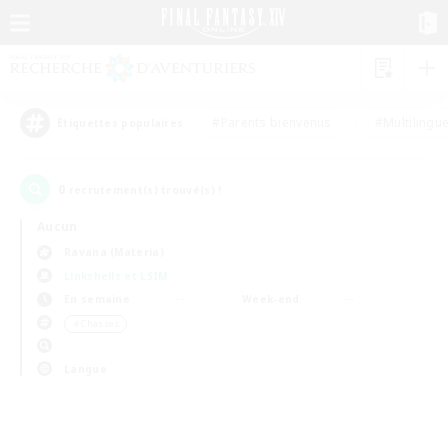
#Parents bienvenus
#Multilingu
Étiquettes populaires
0
recrutement(s) trouvé(s) !
Aucun
Ravana (Materia)
Linkshells et LSIM
En semaine
Week-end
＃Chasses
Langue