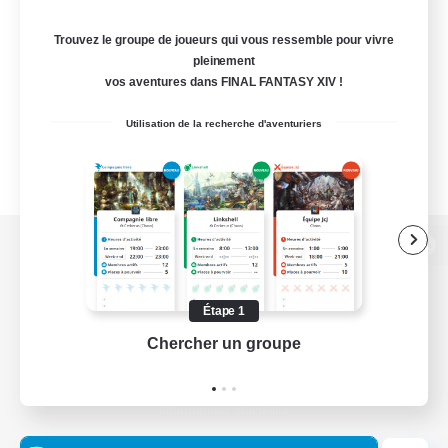
Trouvez le groupe de joueurs qui vous ressemble pour vivre
pleinement
vos aventures dans FINAL FANTASY XIV !
Utilisation de la recherche d'aventuriers
Version de bureau
Étape 1
Chercher un groupe
Prend
Télécharger le jeu
Informations officielles