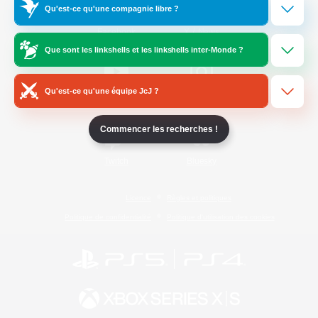
Qu'est-ce qu'une compagnie libre ?
/
Facebook
X
News
Que sont les linkshells et les linkshells inter-Monde ?
Qu'est-ce qu'une équipe JcJ ?
YouTube
Instagram
Commencer les recherches !
Twitch
Bluesky
Licence
Règles et politiques
Politique de confidentialité
Politique d'utilisation des cookies