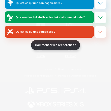
Qu'est-ce qu'une compagnie libre ?
/
Facebook
X
News
Que sont les linkshells et les linkshells inter-Monde ?
Qu'est-ce qu'une équipe JcJ ?
YouTube
Instagram
Commencer les recherches !
Twitch
Bluesky
Licence
Règles et politiques
Politique de confidentialité
Politique d'utilisation des cookies