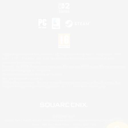
©2026 Sony Interactive Entertainment LLC."PlayStation Family Mark", "PlayStation", "PS5
logo", "PS5", "PS4 logo" and "PS4" are registered trademarks or trademarks of Sony
Interactive Entertainment Inc.
Microsoft, the XBOX Sphere mark, the Series X|S logo and XBOX Series X|S are trademarks
of the Microsoft group of companies.
Nintendo Switch est une marque de Nintendo.
Mac is a trademark of Apple Inc.
©2026 Valve Corporation. Steam et le logo Steam sont des marques déposées et/ou des
marques enregistrées par Valve Corporation aux É.U. et/ou dans d'autres pays.
© SQUARE ENIX
Square Enix Limited, société immatriculée en Angleterre sous le numéro 01804186 - Siège
social : 240 Blackfriars Road, London, SE1 8NW.