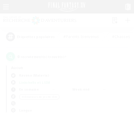
#Parents bienvenus
#Chasses
Étiquettes populaires
0
recrutement(s) trouvé(s) !
Aucun
Ravana (Materia)
Linkshells et LSIM
En semaine
Week-end
＃Amateurs de jeu de rôle
Langue