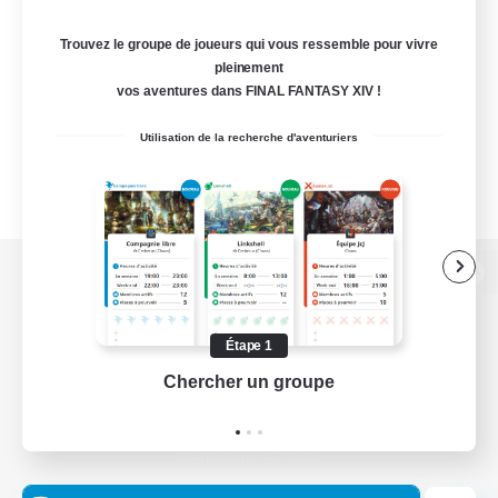
Trouvez le groupe de joueurs qui vous ressemble pour vivre
pleinement
vos aventures dans FINAL FANTASY XIV !
Utilisation de la recherche d'aventuriers
Version de bureau
Étape 1
Chercher un groupe
Prend
Télécharger le jeu
Informations officielles