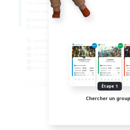
0:00
23:00
En semaine
En se
0:00
23:00
Week-end
Week
1
Membres actifs
Mem
999
Places à pourvoir
Pla
LetsPartyFFXIVDiscord
LG
Débutants bienvenus
Évé
Jeu détendu
Jou
Passe-temps/Intérêts
Jeu
Joueurs sociaux
Déb
EN
Fin du recrutement le 24/08/2026
Étape 1
Chercher un grou