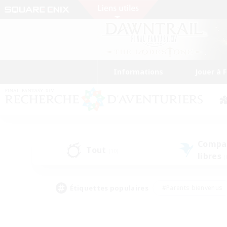
Informations
Jouer à 
Compa
Tout
(10)
libres
(
Étiquettes populaires
#Parents bienvenus
#Étudiants bienvenus
#Jeu détendu
#Amateu
#Amateurs de mirage
#Artisans/Récolteurs