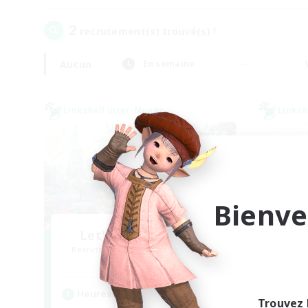
2
recrutement(s) trouvé(s) !
Aucun
En semaine
Linkshell inter-Monde
Linksh
Bienve
Let's Party! Materia
Ra
Recrutement de nouveaux membres
Recr
Materia
Heures d'activité
Heu
Trouvez 