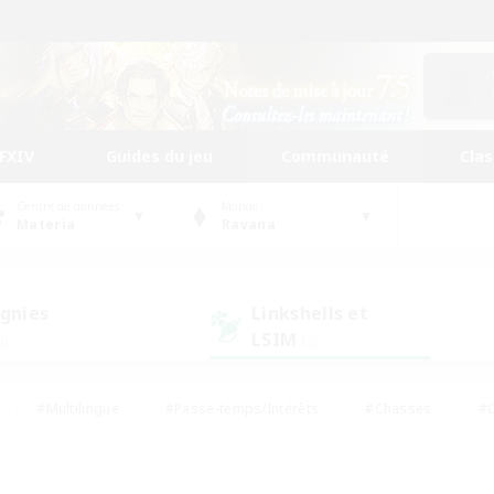
FFXIV
Guides du jeu
Communauté
Cla
Centre de données
Monde
Materia
Ravana
gnies
Linkshells et
LSIM
8)
(2)
#Multilingue
#Passe-temps/Intérêts
#Chasses
#C
rs de jeu de rôle
#Amateurs de logement
#Amateurs d'histo
#Débutants bienvenus
#Jeu soutenu
#Carte aux trésors