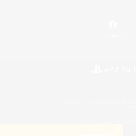
Facebook
©2026 Sony Interactive Entertainment LLC."PlayStation
Microsoft, the 
©2026 Valve Corporation. Steam et 