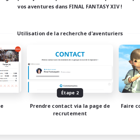
18:00
1:00
maine
vos aventures dans FINAL FANTASY XIV !
10:00
2:00
-end
580
bres actifs
50
ces à pourvoir
Utilisation de la recherche d'aventuriers
BTQIA+
nements joueurs
eurs sociaux
 détendu
utants bienvenus
EN
Fin du recrutement le 18/08/2026
Étape 2
pe
Prendre contact via la page de
Faire c
recrutement