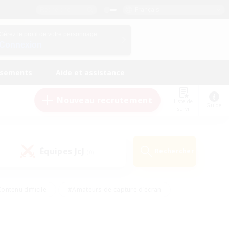
Français
Gérez le profil de votre personnage
Connexion
ssements
Aide et assistance
Nouveau recrutement
Liste de
Guide
suivi
Équipes JcJ
Rechercher
(0)
ontenu difficile
#Amateurs de capture d'écran
ire
#Événements joueurs
#Amateurs de JcJ
#Joueurs sociaux
#Travailleurs bienvenus