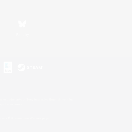
Bluesky
s
s or trademarks of Sony Interactive Entertainment Inc.
up of companies.
 aux É.U. et/ou dans d'autres pays.