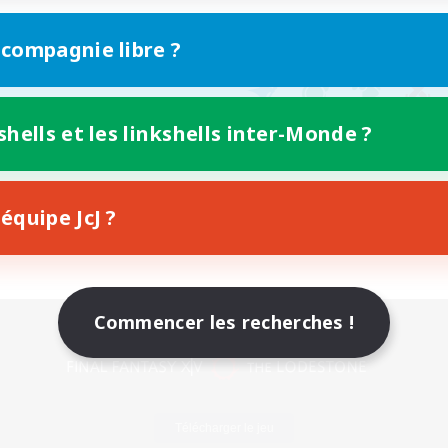
 compagnie libre ?
shells et les linkshells inter-Monde ?
équipe JcJ ?
Commencer les recherches !
Version mobile
Télécharger le jeu