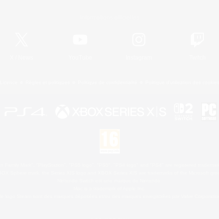
Informations officielles
X
/
News
YouTube
Instagram
Twitch
Licence
Règles et politiques
Politique de confidentialité
Politique d'utilisation des cookie
 Family Mark", "PlayStation", "PS5 logo", "PS5", "PS4 logo" and "PS4" are registered trademark
XBOX Sphere mark, the Series X|S logo and XBOX Series X|S are trademarks of the Microsoft gro
Nintendo Switch est une marque de Nintendo.
Mac is a trademark of Apple Inc.
le logo Steam sont des marques déposées et/ou des marques enregistrées par Valve Corporation