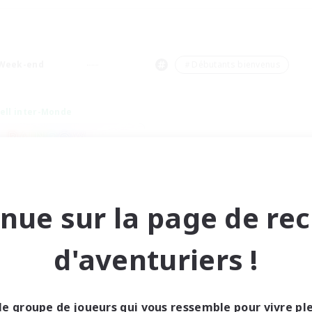
Week-end
＃Débutants bienvenus
ell inter-Monde
nue sur la page de re
inbow Connection
d'aventuriers !
utement de nouveaux membres
Materia
res d'activité
le groupe de joueurs qui vous ressemble pour vivre p