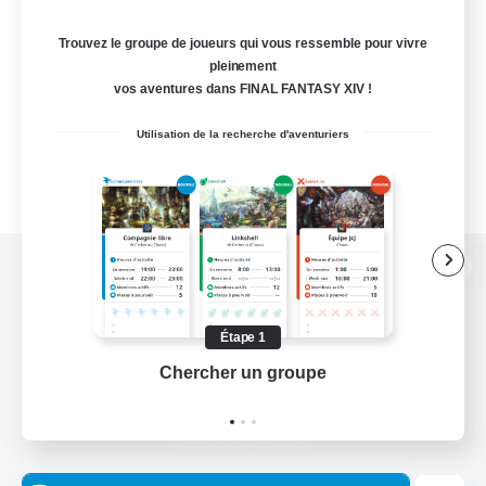
Trouvez le groupe de joueurs qui vous ressemble pour vivre
pleinement
vos aventures dans FINAL FANTASY XIV !
Utilisation de la recherche d'aventuriers
Version de bureau
Étape 1
Chercher un groupe
Prend
Télécharger le jeu
Informations officielles