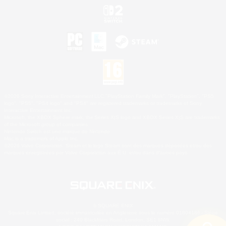
©2026 Sony Interactive Entertainment LLC."PlayStation Family Mark", "PlayStation", "PS5
logo", "PS5", "PS4 logo" and "PS4" are registered trademarks or trademarks of Sony
Interactive Entertainment Inc.
Microsoft, the XBOX Sphere mark, the Series X|S logo and XBOX Series X|S are trademarks
of the Microsoft group of companies.
Nintendo Switch est une marque de Nintendo.
Mac is a trademark of Apple Inc.
©2026 Valve Corporation. Steam et le logo Steam sont des marques déposées et/ou des
marques enregistrées par Valve Corporation aux É.U. et/ou dans d'autres pays.
© SQUARE ENIX
Square Enix Limited, société immatriculée en Angleterre sous le numéro 01804186 - Siège
social : 240 Blackfriars Road, London, SE1 8NW.