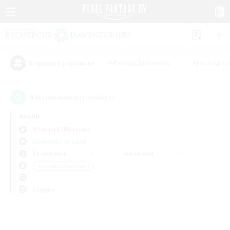
#Parents bienvenus
#Jeu souten
Étiquettes populaires
0
recrutement(s) trouvé(s) !
Aucun
Bismarck (Materia)
Linkshells et LSIM
En semaine
Week-end
＃Artisans/Récolteurs
Langue