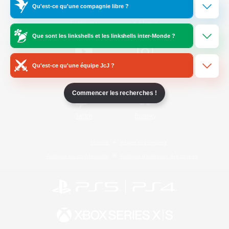
Qu'est-ce qu'une compagnie libre ?
/
Facebook
X
News
Que sont les linkshells et les linkshells inter-Monde ?
Qu'est-ce qu'une équipe JcJ ?
YouTube
Instagram
Commencer les recherches !
Twitch
Bluesky
Licence
Règles et politiques
Politique de confidentialité
Politique d'utilisation des cookies