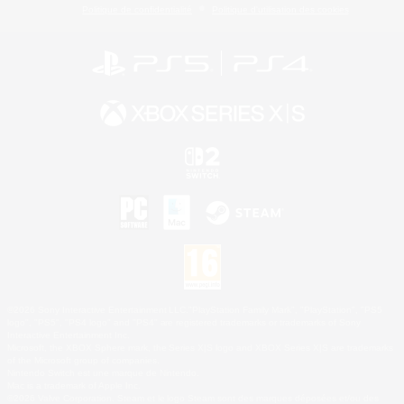
Politique de confidentialité
Politique d'utilisation des cookies
©2026 Sony Interactive Entertainment LLC."PlayStation Family Mark", "PlayStation", "PS5
logo", "PS5", "PS4 logo" and "PS4" are registered trademarks or trademarks of Sony
Interactive Entertainment Inc.
Microsoft, the XBOX Sphere mark, the Series X|S logo and XBOX Series X|S are trademarks
of the Microsoft group of companies.
Nintendo Switch est une marque de Nintendo.
Mac is a trademark of Apple Inc.
©2026 Valve Corporation. Steam et le logo Steam sont des marques déposées et/ou des