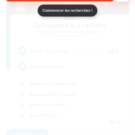
Commencer les recherches !
Dungeons & Crafters
Recrutement de nouveaux membres
Bismarck [Materia]
100
Places à pourvoir
Discord Server
Débutants bienvenus
Artisans/Récolteurs
Joueurs sociaux
Jeu détendu
EN
Voir détails