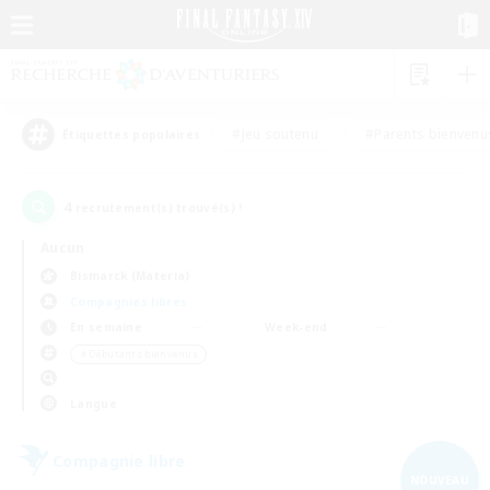
#Jeu soutenu
#Parents bienvenu
Étiquettes populaires
4
recrutement(s) trouvé(s) !
Aucun
Bismarck (Materia)
Compagnies libres
En semaine
Week-end
＃Débutants bienvenus
Langue
Compagnie libre
NOUVEAU