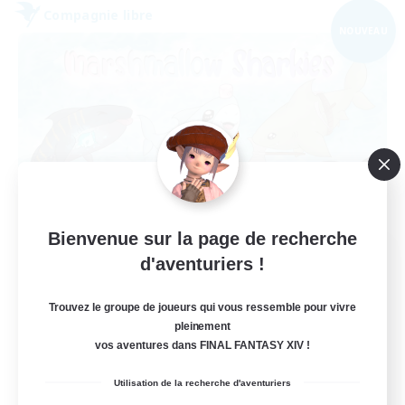
Compagnie libre
NOUVEAU
Bienvenue sur la page de recherche
Marshmallow Sharkies
d'aventuriers !
Recrutement de nouveaux membres
Bismarck [Materia]
Trouvez le groupe de joueurs qui vous ressemble pour vivre
pleinement
100
Places à pourvoir
vos aventures dans FINAL FANTASY XIV !
SHARKS
Utilisation de la recherche d'aventuriers