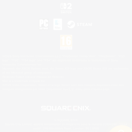
©2026 Sony Interactive Entertainment LLC."PlayStation Family Mark", "PlayStation", "PS5
logo", "PS5", "PS4 logo" and "PS4" are registered trademarks or trademarks of Sony
Interactive Entertainment Inc.
Microsoft, the XBOX Sphere mark, the Series X|S logo and XBOX Series X|S are trademarks
of the Microsoft group of companies.
Nintendo Switch est une marque de Nintendo.
Mac is a trademark of Apple Inc.
©2026 Valve Corporation. Steam et le logo Steam sont des marques déposées et/ou des
marques enregistrées par Valve Corporation aux É.U. et/ou dans d'autres pays.
© SQUARE ENIX
Square Enix Limited, société immatriculée en Angleterre sous le numéro 01804186 - Siège
social : 240 Blackfriars Road, London, SE1 8NW.