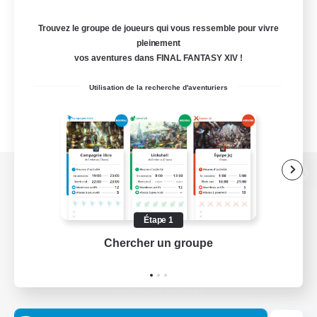
Trouvez le groupe de joueurs qui vous ressemble pour vivre
pleinement
vos aventures dans FINAL FANTASY XIV !
Utilisation de la recherche d'aventuriers
Version de bureau
Étape 1
Chercher un groupe
Prend
Télécharger le jeu
Informations officielles