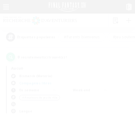
#Parents bienvenus
#Jeu souten
Étiquettes populaires
0
recrutement(s) trouvé(s) !
Aucun
Bismarck (Materia)
Compagnies libres
En semaine
Week-end
＃Amateurs de jeu de rôle
Langue