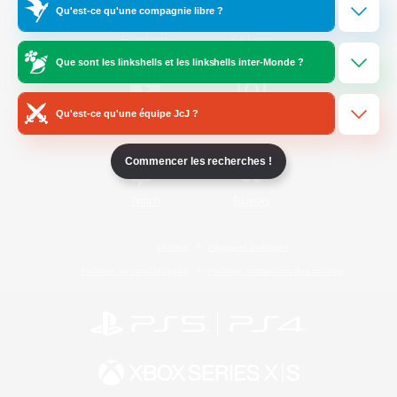
Qu'est-ce qu'une compagnie libre ?
/
Facebook
X
News
Que sont les linkshells et les linkshells inter-Monde ?
Qu'est-ce qu'une équipe JcJ ?
YouTube
Instagram
Commencer les recherches !
Twitch
Bluesky
Licence
Règles et politiques
Politique de confidentialité
Politique d'utilisation des cookies