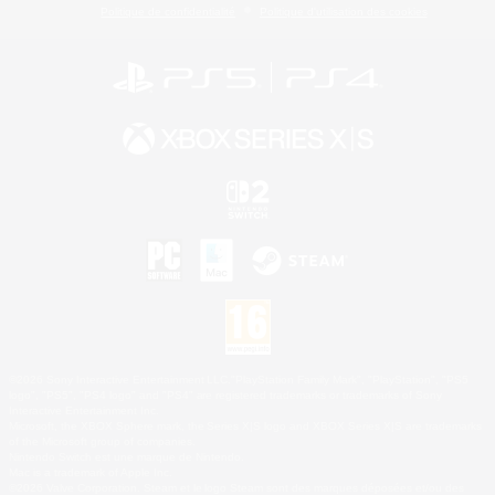
Politique de confidentialité
Politique d'utilisation des cookies
©2026 Sony Interactive Entertainment LLC."PlayStation Family Mark", "PlayStation", "PS5
logo", "PS5", "PS4 logo" and "PS4" are registered trademarks or trademarks of Sony
Interactive Entertainment Inc.
Microsoft, the XBOX Sphere mark, the Series X|S logo and XBOX Series X|S are trademarks
of the Microsoft group of companies.
Nintendo Switch est une marque de Nintendo.
Mac is a trademark of Apple Inc.
©2026 Valve Corporation. Steam et le logo Steam sont des marques déposées et/ou des