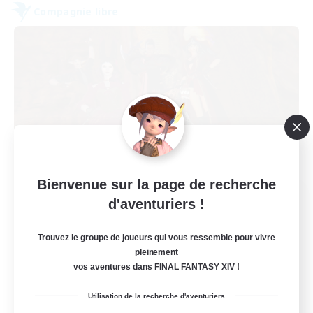
Compagnie libre
Bienvenue sur la page de recherche
Dungeons & Crafters
d'aventuriers !
Recrutement de nouveaux membres
Bismarck [Materia]
Trouvez le groupe de joueurs qui vous ressemble pour vivre
pleinement
100
Places à pourvoir
vos aventures dans FINAL FANTASY XIV !
Discord Server
Utilisation de la recherche d'aventuriers