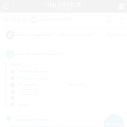
#Parents bienvenus
#Jeu souten
Étiquettes populaires
4
recrutement(s) trouvé(s) !
Aucun
Bismarck (Materia)
Compagnies libres
En semaine
Week-end
＃Jeu détendu
Langue
Compagnie libre
NOUVEAU