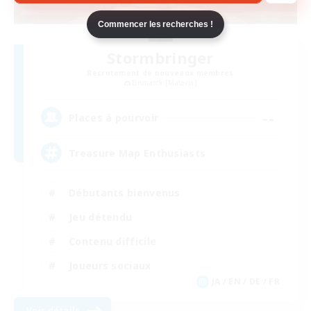
Commencer les recherches !
Stormbringer
Recrutement de nouveaux membres
Bismarck [Materia]
--
Places à pourvoir
Treasure Map Enthusiasts
Débutants bienvenus
Jeu détendu
Contenu difficile
Joueurs sociaux
JA / EN / DE / FR
Voir détails