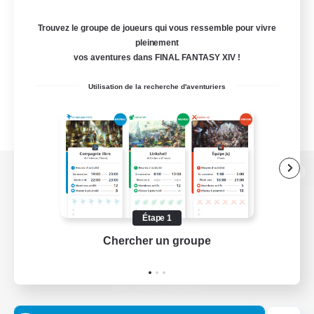
Trouvez le groupe de joueurs qui vous ressemble pour vivre
pleinement
vos aventures dans FINAL FANTASY XIV !
Utilisation de la recherche d'aventuriers
Version de bureau
Étape 1
Chercher un groupe
Prend
Télécharger le jeu
Informations officielles