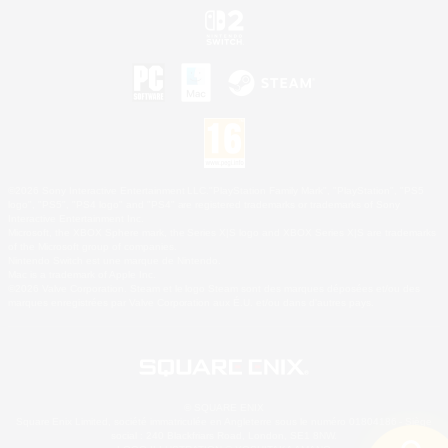
©2026 Sony Interactive Entertainment LLC."PlayStation Family Mark", "PlayStation", "PS5
logo", "PS5", "PS4 logo" and "PS4" are registered trademarks or trademarks of Sony
Interactive Entertainment Inc.
Microsoft, the XBOX Sphere mark, the Series X|S logo and XBOX Series X|S are trademarks
of the Microsoft group of companies.
Nintendo Switch est une marque de Nintendo.
Mac is a trademark of Apple Inc.
©2026 Valve Corporation. Steam et le logo Steam sont des marques déposées et/ou des
marques enregistrées par Valve Corporation aux É.U. et/ou dans d'autres pays.
© SQUARE ENIX
Square Enix Limited, société immatriculée en Angleterre sous le numéro 01804186 - Siège
social : 240 Blackfriars Road, London, SE1 8NW.