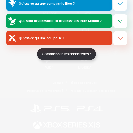
Qu'est-ce qu'une compagnie libre ?
/
Facebook
X
News
Que sont les linkshells et les linkshells inter-Monde ?
Qu'est-ce qu'une équipe JcJ ?
YouTube
Instagram
Commencer les recherches !
Twitch
Bluesky
Licence
Règles et politiques
Politique de confidentialité
Politique d'utilisation des cookies