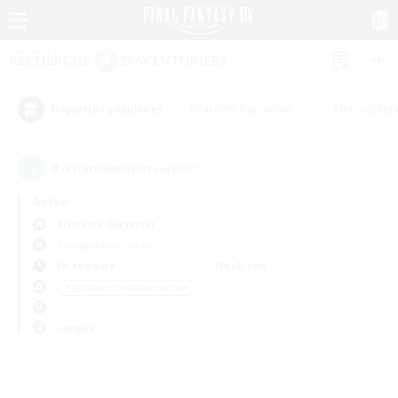
#Parents bienvenus
#Jeu souten
Étiquettes populaires
0
recrutement(s) trouvé(s) !
Aucun
Bismarck (Materia)
Compagnies libres
En semaine
Week-end
＃Amateurs de capture d'écran
Langue