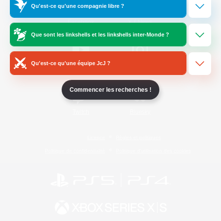
Qu'est-ce qu'une compagnie libre ?
/
Facebook
X
News
Que sont les linkshells et les linkshells inter-Monde ?
Qu'est-ce qu'une équipe JcJ ?
YouTube
Instagram
Commencer les recherches !
Twitch
Bluesky
Licence
Règles et politiques
Politique de confidentialité
Politique d'utilisation des cookies