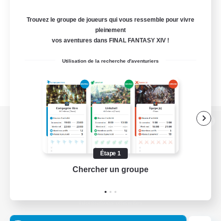
Trouvez le groupe de joueurs qui vous ressemble pour vivre
pleinement
vos aventures dans FINAL FANTASY XIV !
Utilisation de la recherche d'aventuriers
Version de bureau
Étape 1
Chercher un groupe
Prend
Télécharger le jeu
Informations officielles