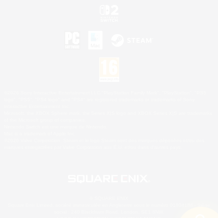
©2026 Sony Interactive Entertainment LLC."PlayStation Family Mark", "PlayStation", "PS5
logo", "PS5", "PS4 logo" and "PS4" are registered trademarks or trademarks of Sony
Interactive Entertainment Inc.
Microsoft, the XBOX Sphere mark, the Series X|S logo and XBOX Series X|S are trademarks
of the Microsoft group of companies.
Nintendo Switch est une marque de Nintendo.
Mac is a trademark of Apple Inc.
©2026 Valve Corporation. Steam et le logo Steam sont des marques déposées et/ou des
marques enregistrées par Valve Corporation aux É.U. et/ou dans d'autres pays.
© SQUARE ENIX
Square Enix Limited, société immatriculée en Angleterre sous le numéro 01804186 - Siège
social : 240 Blackfriars Road, London, SE1 8NW.