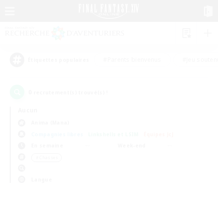
#Parents bienvenus
#Jeu souten
Étiquettes populaires
0
recrutement(s) trouvé(s) !
Aucun
Anima (Mana)
Compagnies libres
Linkshells et LSIM
Équipes JcJ
En semaine
Week-end
＃Chasses
Langue