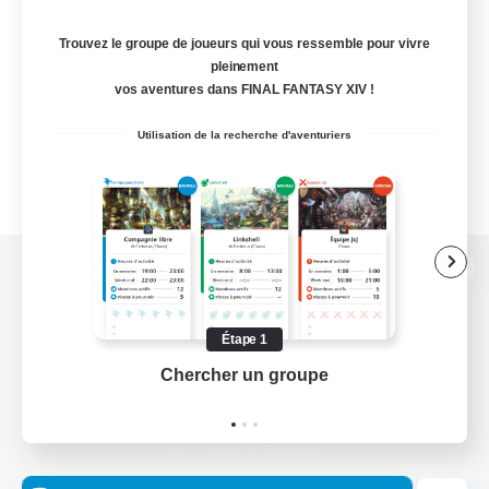
Trouvez le groupe de joueurs qui vous ressemble pour vivre
pleinement
vos aventures dans FINAL FANTASY XIV !
Utilisation de la recherche d'aventuriers
Version de bureau
Étape 1
Chercher un groupe
Prend
Télécharger le jeu
Informations officielles