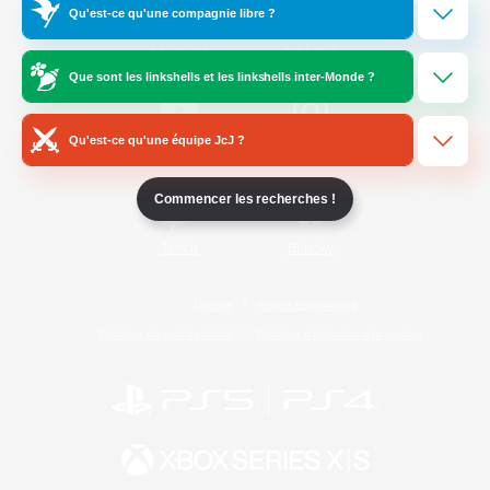
Qu'est-ce qu'une compagnie libre ?
/
Facebook
X
News
Que sont les linkshells et les linkshells inter-Monde ?
Qu'est-ce qu'une équipe JcJ ?
YouTube
Instagram
Commencer les recherches !
Twitch
Bluesky
Licence
Règles et politiques
Politique de confidentialité
Politique d'utilisation des cookies