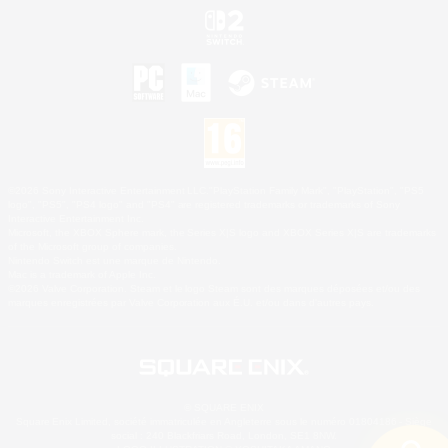
©2026 Sony Interactive Entertainment LLC."PlayStation Family Mark", "PlayStation", "PS5
logo", "PS5", "PS4 logo" and "PS4" are registered trademarks or trademarks of Sony
Interactive Entertainment Inc.
Microsoft, the XBOX Sphere mark, the Series X|S logo and XBOX Series X|S are trademarks
of the Microsoft group of companies.
Nintendo Switch est une marque de Nintendo.
Mac is a trademark of Apple Inc.
©2026 Valve Corporation. Steam et le logo Steam sont des marques déposées et/ou des
marques enregistrées par Valve Corporation aux É.U. et/ou dans d'autres pays.
© SQUARE ENIX
Square Enix Limited, société immatriculée en Angleterre sous le numéro 01804186 - Siège
social : 240 Blackfriars Road, London, SE1 8NW.