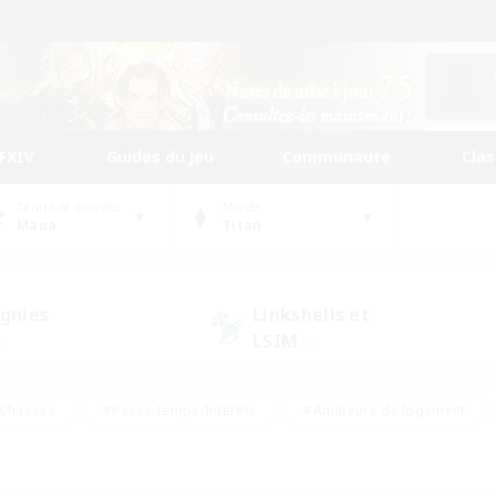
FFXIV
Guides du jeu
Communauté
Cla
Centre de données
Monde
Mana
Titan
gnies
Linkshells et
LSIM
0)
(0)
Chasses
#Passe-temps/Intérêts
#Amateurs de logement
nus
#Amateurs de capture d'écran
#Événements joueurs
mateurs de mirage
#Carte aux trésors
#Joueurs sociaux