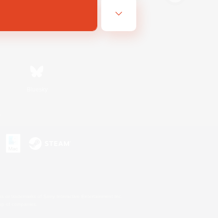
Bluesky
s
s or trademarks of Sony Interactive Entertainment Inc.
up of companies.