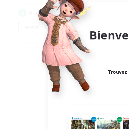
0
recrutement(s) trouvé(s) !
Aucun
En semaine
Bienve
Trouvez 
Au