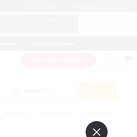
Français
Gérez le profil de votre personnage
Connexion
ssements
Aide et assistance
Nouveau recrutement
Liste de
Guide
suivi
Équipes JcJ
Rechercher
(0)
#Multilingue
#Contenu difficile
#Jeu détendu
#Amateurs de jeu de rôle
#Jeu soutenu
#Débutants bienvenus
#Travailleurs bienvenus