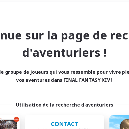
Week-end
＃Étudiants bienvenus
nue sur la page de re
d'aventuriers !
le groupe de joueurs qui vous ressemble pour vivre p
0 résultat
vos aventures dans FINAL FANTASY XIV !
cun recrutement trou
Utilisation de la recherche d'aventuriers
Réessayez avec des critères différents.