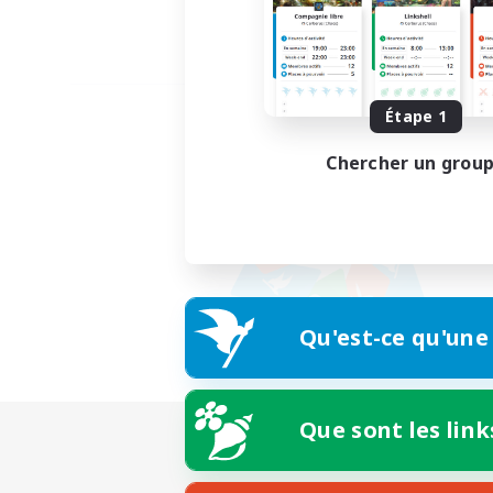
Étape 1
Chercher un grou
Qu'est-ce qu'une
Que sont les link