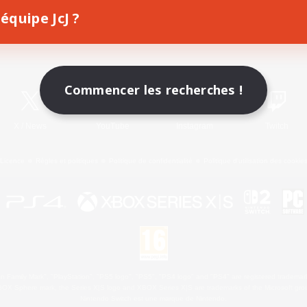
équipe JcJ ?
Télécharger le jeu
Informations officielles
Commencer les recherches !
X
/
News
YouTube
Instagram
Twitch
Licence
Règles et politiques
Politique de confidentialité
Politique d'utilisation des cookie
 Family Mark", "PlayStation", "PS5 logo", "PS5", "PS4 logo" and "PS4" are registered trademark
XBOX Sphere mark, the Series X|S logo and XBOX Series X|S are trademarks of the Microsoft gro
Nintendo Switch est une marque de Nintendo.