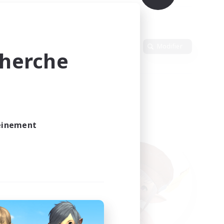
Langue
Modifier
cherche
leinement
vé.