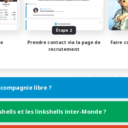
Étape 2
pe
Prendre contact via la page de
Faire c
recrutement
 compagnie libre ?
shells et les linkshells inter-Monde ?
Version mobile