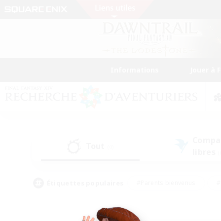
Informations
Jouer à 
Compa
Tout
(0)
libres
(
Étiquettes populaires
#Parents bienvenus
#
#Amateurs d'histoire
#Étudiants bienve
#Artisans/Récolteurs
#Amateurs de JcJ
#A