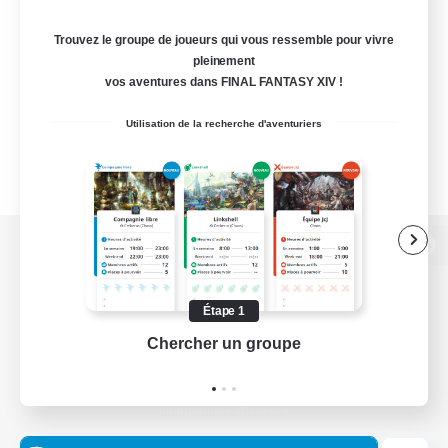
Trouvez le groupe de joueurs qui vous ressemble pour vivre
pleinement
vos aventures dans FINAL FANTASY XIV !
Utilisation de la recherche d'aventuriers
Version de bureau
Étape 1
Chercher un groupe
Prend
Télécharger le jeu
Informations officielles