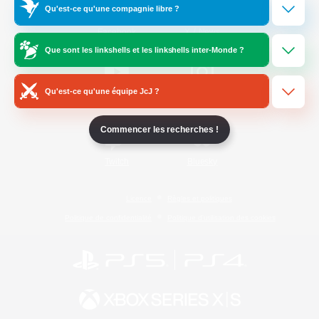
Qu'est-ce qu'une compagnie libre ?
/
Facebook
X
News
Que sont les linkshells et les linkshells inter-Monde ?
Qu'est-ce qu'une équipe JcJ ?
YouTube
Instagram
Commencer les recherches !
Twitch
Bluesky
Licence
Règles et politiques
Politique de confidentialité
Politique d'utilisation des cookies