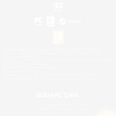
©2026 Sony Interactive Entertainment LLC."PlayStation Family Mark", "PlayStation", "PS5
logo", "PS5", "PS4 logo" and "PS4" are registered trademarks or trademarks of Sony
Interactive Entertainment Inc.
Microsoft, the XBOX Sphere mark, the Series X|S logo and XBOX Series X|S are trademarks
of the Microsoft group of companies.
Nintendo Switch est une marque de Nintendo.
Mac is a trademark of Apple Inc.
©2026 Valve Corporation. Steam et le logo Steam sont des marques déposées et/ou des
marques enregistrées par Valve Corporation aux É.U. et/ou dans d'autres pays.
© SQUARE ENIX
Square Enix Limited, société immatriculée en Angleterre sous le numéro 01804186 - Siège
social : 240 Blackfriars Road, London, SE1 8NW.