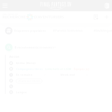
#Parents bienvenus
#Multilingu
Étiquettes populaires
0
recrutement(s) trouvé(s) !
Aucun
Anima (Mana)
Compagnies libres
Linkshells et LSIM
Équipes JcJ
En semaine
Week-end
＃Carte aux trésors
Langue