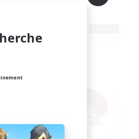
Langue
Modifier
cherche
leinement
vé.