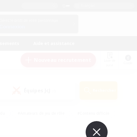
Français
Gérez le profil de votre personnage
Connexion
ssements
Aide et assistance
Nouveau recrutement
Liste de
Guide
suivi
Équipes JcJ
Rechercher
(0)
ndu
#Amateurs de jeu de rôle
#Contenu difficile
urs de logement
#Passe-temps/Intérêts
#Joueurs sociaux
#Travailleurs bienvenus