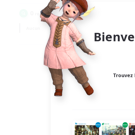
0
recrutement(s) trouvé(s) !
Aucun
En semaine
Bienve
Trouvez 
Au