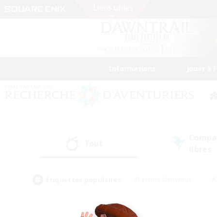
Informations
Jouer à 
Compa
Tout
(0)
libres
(
Étiquettes populaires
#Parents bienvenus
#
#Amateurs de capture d'écran
#Événeme
#Artisans/Récolteurs
#Débutants bienvenus