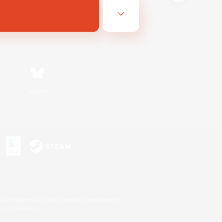
Bluesky
s
s or trademarks of Sony Interactive Entertainment Inc.
up of companies.