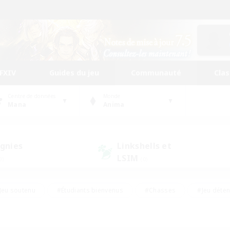
FFXIV
Guides du jeu
Communauté
Cla
Centre de données
Monde
Mana
Anima
gnies
Linkshells et
LSIM
0)
(0)
Jeu soutenu
#Étudiants bienvenus
#Chasses
#Jeu déte
nts joueurs
#Amateurs d'histoire
#Multilingue
#Amate
#Amateurs de JcJ
#Amateurs de mirage
#Carte aux trésors