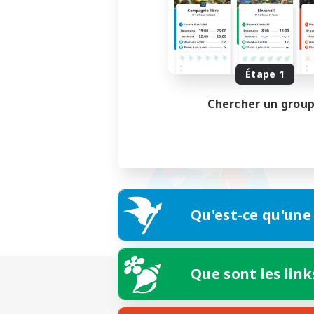
Étape 1
Chercher un grou
Qu'est-ce qu'une
Que sont les link