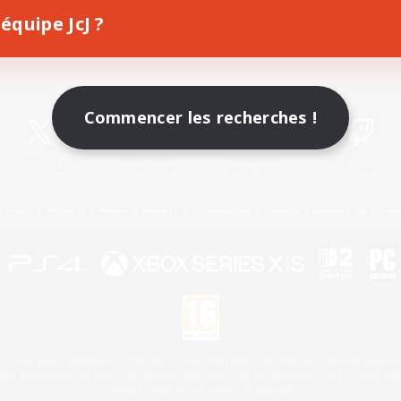
équipe JcJ ?
Télécharger le jeu
Informations officielles
Commencer les recherches !
X
/
News
YouTube
Instagram
Twitch
Licence
Règles et politiques
Politique de confidentialité
Politique d'utilisation des cookie
 Family Mark", "PlayStation", "PS5 logo", "PS5", "PS4 logo" and "PS4" are registered trademark
XBOX Sphere mark, the Series X|S logo and XBOX Series X|S are trademarks of the Microsoft gro
Nintendo Switch est une marque de Nintendo.