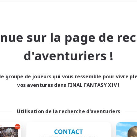
Week-end
＃Amateurs d'histoire
nue sur la page de re
d'aventuriers !
le groupe de joueurs qui vous ressemble pour vivre p
0 résultat
vos aventures dans FINAL FANTASY XIV !
cun recrutement trou
Utilisation de la recherche d'aventuriers
Réessayez avec des critères différents.