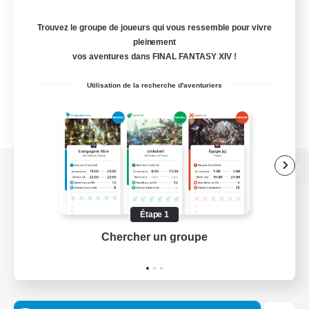
Trouvez le groupe de joueurs qui vous ressemble pour vivre
pleinement
vos aventures dans FINAL FANTASY XIV !
Utilisation de la recherche d'aventuriers
Version de bureau
Étape 1
Chercher un groupe
Prend
Télécharger le jeu
Informations officielles