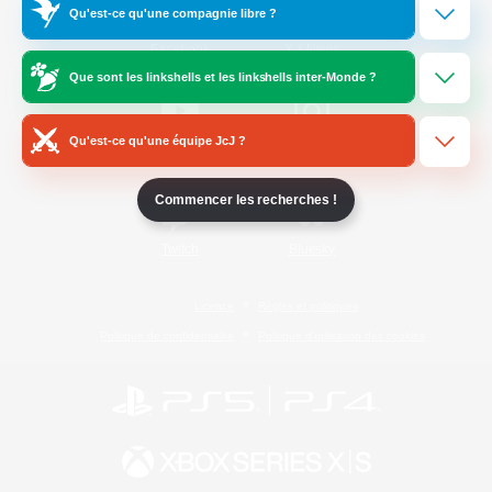
Qu'est-ce qu'une compagnie libre ?
/
Facebook
X
News
Que sont les linkshells et les linkshells inter-Monde ?
Qu'est-ce qu'une équipe JcJ ?
YouTube
Instagram
Commencer les recherches !
Twitch
Bluesky
Licence
Règles et politiques
Politique de confidentialité
Politique d'utilisation des cookies