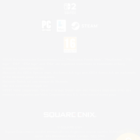
©2026 Sony Interactive Entertainment LLC."PlayStation Family Mark", "PlayStation", "PS5
logo", "PS5", "PS4 logo" and "PS4" are registered trademarks or trademarks of Sony
Interactive Entertainment Inc.
Microsoft, the XBOX Sphere mark, the Series X|S logo and XBOX Series X|S are trademarks
of the Microsoft group of companies.
Nintendo Switch est une marque de Nintendo.
Mac is a trademark of Apple Inc.
©2026 Valve Corporation. Steam et le logo Steam sont des marques déposées et/ou des
marques enregistrées par Valve Corporation aux É.U. et/ou dans d'autres pays.
© SQUARE ENIX
Square Enix Limited, société immatriculée en Angleterre sous le numéro 01804186 - Siège
social : 240 Blackfriars Road, London, SE1 8NW.