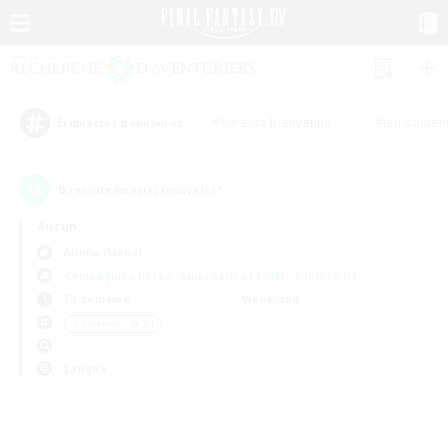
#Parents bienvenus
#Jeu souten
Étiquettes populaires
0
recrutement(s) trouvé(s) !
Aucun
Anima (Mana)
Compagnies libres
Linkshells et LSIM
Équipes JcJ
En semaine
Week-end
＃Amateurs de JcJ
Langue