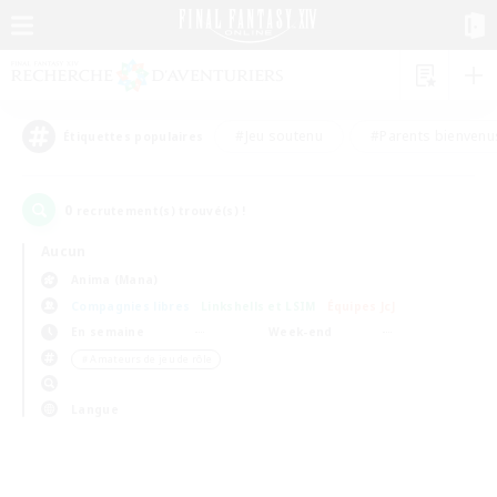
#Jeu soutenu
#Parents bienvenu
Étiquettes populaires
0
recrutement(s) trouvé(s) !
Aucun
Anima (Mana)
Compagnies libres
Linkshells et LSIM
Équipes JcJ
En semaine
Week-end
＃Amateurs de jeu de rôle
Langue