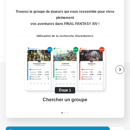
Trouvez le groupe de joueurs qui vous ressemble pour vivre
pleinement
vos aventures dans FINAL FANTASY XIV !
Utilisation de la recherche d'aventuriers
Version de bureau
Étape 1
Chercher un groupe
Prend
Télécharger le jeu
Informations officielles