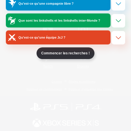
Qu'est-ce qu'une compagnie libre ?
/
Facebook
X
News
Que sont les linkshells et les linkshells inter-Monde ?
Qu'est-ce qu'une équipe JcJ ?
YouTube
Instagram
Commencer les recherches !
Twitch
Bluesky
Licence
Règles et politiques
Politique de confidentialité
Politique d'utilisation des cookies