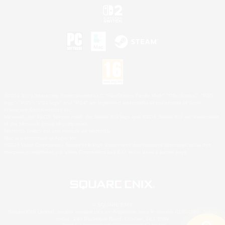
©2026 Sony Interactive Entertainment LLC."PlayStation Family Mark", "PlayStation", "PS5
logo", "PS5", "PS4 logo" and "PS4" are registered trademarks or trademarks of Sony
Interactive Entertainment Inc.
Microsoft, the XBOX Sphere mark, the Series X|S logo and XBOX Series X|S are trademarks
of the Microsoft group of companies.
Nintendo Switch est une marque de Nintendo.
Mac is a trademark of Apple Inc.
©2026 Valve Corporation. Steam et le logo Steam sont des marques déposées et/ou des
marques enregistrées par Valve Corporation aux É.U. et/ou dans d'autres pays.
© SQUARE ENIX
Square Enix Limited, société immatriculée en Angleterre sous le numéro 01804186 - Siège
social : 240 Blackfriars Road, London, SE1 8NW.